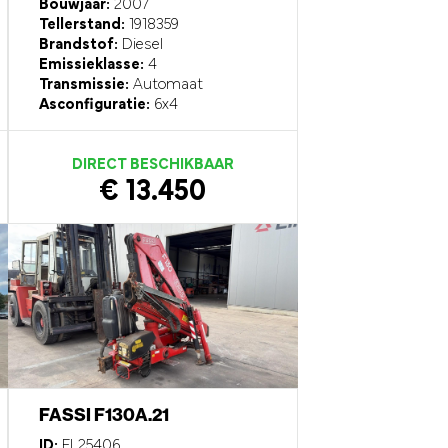
Bouwjaar:
2007
Tellerstand:
1918359
Brandstof:
Diesel
Emissieklasse:
4
Transmissie:
Automaat
Asconfiguratie:
6x4
DIRECT BESCHIKBAAR
€ 13.450
FASSI F130A.21
ID:
EL25406