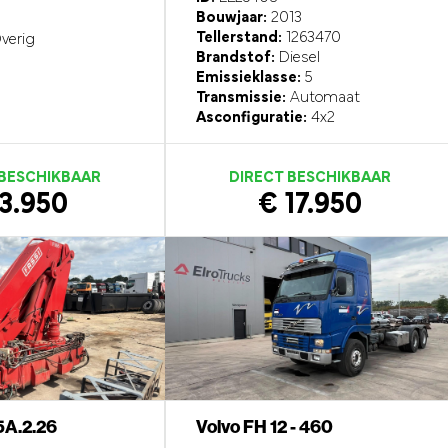
Bouwjaar:
2013
Tellerstand:
1263470
verig
Brandstof:
Diesel
Emissieklasse:
5
Transmissie:
Automaat
Asconfiguratie:
4x2
 BESCHIKBAAR
DIRECT BESCHIKBAAR
3.950
€ 17.950
5A.2.26
Volvo FH 12 - 460