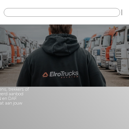
×
s, trekkers of
ieerd aanbod
N en DAF.
dat aan jouw