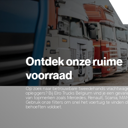
Ontdek onze ruime
voorraad
Op zoek naar betrouwbare tweedehands vrachtwagen
opleggers? Bij Elro Trucks Belgium vind je een gevar
van topmerken zoals Mercedes, Renault, Scania, MA
Gebruik onze filters om snel het voertuig te vinden 
behoeften voldoet.