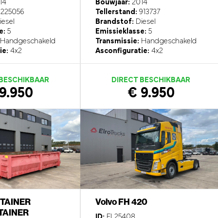
14
Bouwjaar:
2014
225056
Tellerstand:
913737
esel
Brandstof:
Diesel
e:
5
Emissieklasse:
5
Handgeschakeld
Transmissie:
Handgeschakeld
ie:
4x2
Asconfiguratie:
4x2
 BESCHIKBAAR
DIRECT BESCHIKBAAR
9.950
€ 9.950
TAINER
Volvo FH 420
AINER
ID:
EL25408