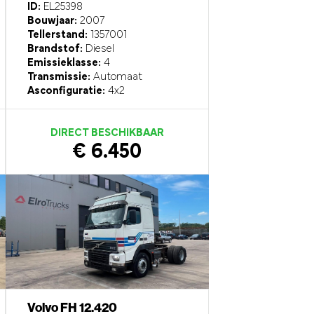
ID:
EL25398
Bouwjaar:
2007
Tellerstand:
1357001
Brandstof:
Diesel
Emissieklasse:
4
Transmissie:
Automaat
Asconfiguratie:
4x2
DIRECT BESCHIKBAAR
€ 6.450
Volvo FH 12.420