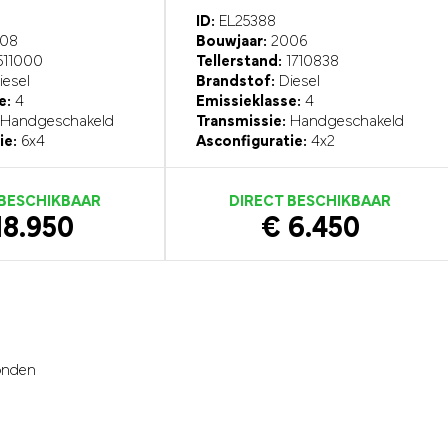
ID:
EL25388
08
Bouwjaar:
2006
511000
Tellerstand:
1710838
esel
Brandstof:
Diesel
e:
4
Emissieklasse:
4
Handgeschakeld
Transmissie:
Handgeschakeld
ie:
6x4
Asconfiguratie:
4x2
 BESCHIKBAAR
DIRECT BESCHIKBAAR
18.950
€ 6.450
onden