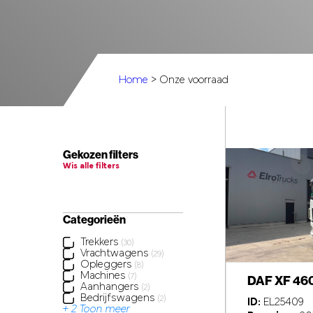
Home
> Onze voorraad
Gekozen filters
Wis alle filters
Categorieën
Trekkers
(30)
Vrachtwagens
(29)
Opleggers
(8)
Machines
(7)
DAF XF 46
Aanhangers
(2)
Bedrijfswagens
(2)
ID:
EL25409
+ 2 Toon meer