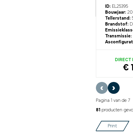
ID:
EL25395
Bouwjaar:
20
Tellerstand:
Brandstof:
Di
Emissieklass
Transmissie:
Asconfigurat
DIRECT
€ 
‹
›
Pagina 1 van de 7
81
producten gev
Print