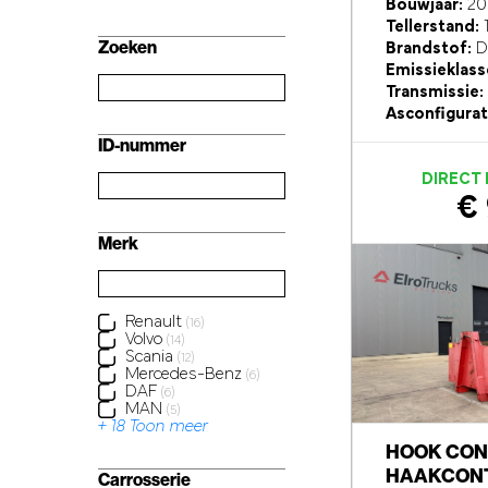
Bouwjaar:
20
Tellerstand:
1
Zoeken
Brandstof:
Di
Emissieklass
Transmissie:
Asconfigurat
ID-nummer
DIRECT
€ 
Merk
Renault
(16)
Volvo
(14)
Scania
(12)
Mercedes-Benz
(6)
DAF
(6)
MAN
(5)
+ 18 Toon meer
HOOK CON
HAAKCONT
Carrosserie