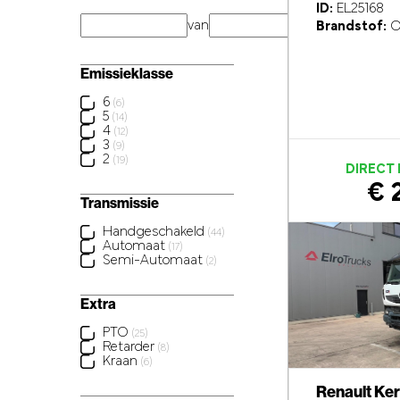
ID:
EL25168
van
km
Brandstof:
O
Emissieklasse
6
(6)
5
(14)
4
(12)
3
(9)
2
(19)
DIRECT
€ 
Transmissie
Handgeschakeld
(44)
Automaat
(17)
Semi-Automaat
(2)
Extra
PTO
(25)
Retarder
(8)
Kraan
(6)
Renault Ke