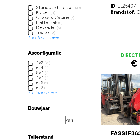
ID:
EL25407
Standaard Trekker
(30)
Brandstof:
O
Kipper
(11)
Chassis Cabine
(7)
Platte Bak
(6)
Dieplader
(3)
Tractor
(3)
+ 16 Toon meer
Asconfiguratie
DIRECT
€ 
4x2
(43)
6x4
(8)
8x4
(7)
4x4
(3)
6x6
(2)
6x2
(1)
+ 1 Toon meer
Bouwjaar
van
jaar
FASSI F36
Tellerstand