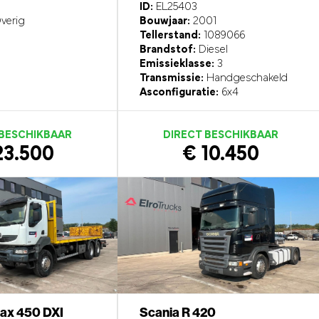
ID:
EL25403
verig
Bouwjaar:
2001
Tellerstand:
1089066
Brandstof:
Diesel
Emissieklasse:
3
Transmissie:
Handgeschakeld
Asconfiguratie:
6x4
 BESCHIKBAAR
DIRECT BESCHIKBAAR
23.500
€ 10.450
rax 450 DXI
Scania R 420