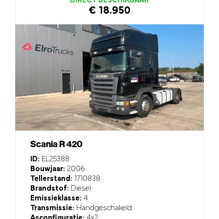
DIRECT BESCHIKBAAR
€ 18.950
Scania R 420
ID:
EL25388
Bouwjaar:
2006
Tellerstand:
1710838
Brandstof:
Diesel
Emissieklasse:
4
Transmissie:
Handgeschakeld
Asconfiguratie:
4x2