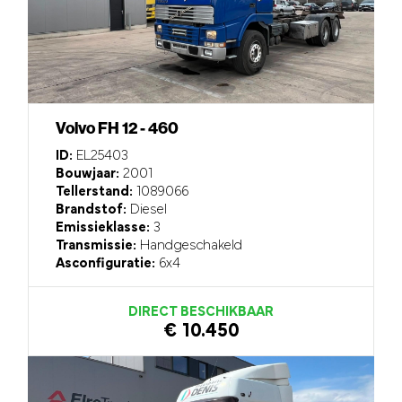
Volvo FH 12 - 460
ID:
EL25403
Bouwjaar:
2001
Tellerstand:
1089066
Brandstof:
Diesel
Emissieklasse:
3
Transmissie:
Handgeschakeld
Asconfiguratie:
6x4
DIRECT BESCHIKBAAR
€ 10.450