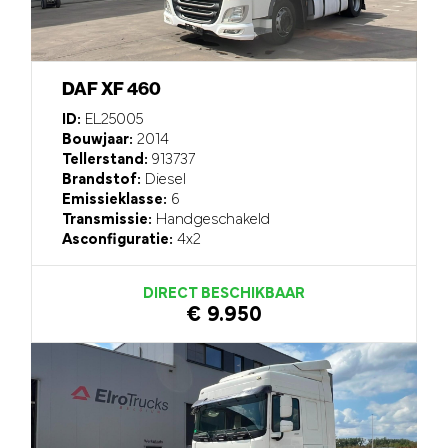
DAF XF 460
ID:
EL25005
Bouwjaar:
2014
Tellerstand:
913737
Brandstof:
Diesel
Emissieklasse:
6
Transmissie:
Handgeschakeld
Asconfiguratie:
4x2
DIRECT BESCHIKBAAR
€ 9.950