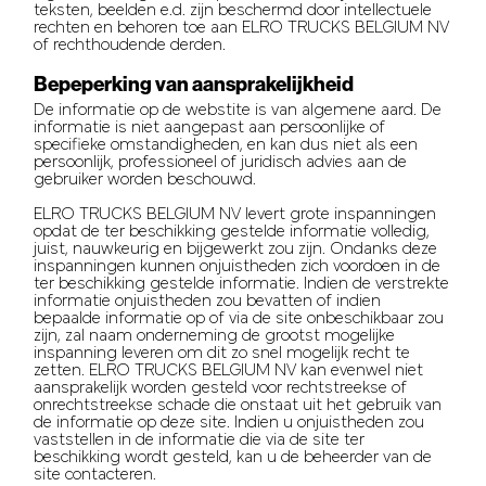
teksten, beelden e.d. zijn beschermd door intellectuele
rechten en behoren toe aan ELRO TRUCKS BELGIUM NV
of rechthoudende derden.
Bepeperking van aansprakelijkheid
De informatie op de webstite is van algemene aard. De
informatie is niet aangepast aan persoonlijke of
specifieke omstandigheden, en kan dus niet als een
persoonlijk, professioneel of juridisch advies aan de
gebruiker worden beschouwd.
ELRO TRUCKS BELGIUM NV levert grote inspanningen
opdat de ter beschikking gestelde informatie volledig,
juist, nauwkeurig en bijgewerkt zou zijn. Ondanks deze
inspanningen kunnen onjuistheden zich voordoen in de
ter beschikking gestelde informatie. Indien de verstrekte
informatie onjuistheden zou bevatten of indien
bepaalde informatie op of via de site onbeschikbaar zou
zijn, zal naam onderneming de grootst mogelijke
inspanning leveren om dit zo snel mogelijk recht te
zetten. ELRO TRUCKS BELGIUM NV kan evenwel niet
aansprakelijk worden gesteld voor rechtstreekse of
onrechtstreekse schade die onstaat uit het gebruik van
de informatie op deze site. Indien u onjuistheden zou
vaststellen in de informatie die via de site ter
beschikking wordt gesteld, kan u de beheerder van de
site contacteren.