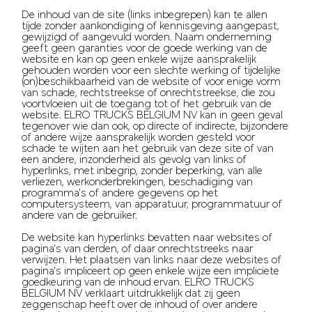
De inhoud van de site (links inbegrepen) kan te allen
tijde zonder aankondiging of kennisgeving aangepast,
gewijzigd of aangevuld worden. Naam onderneming
geeft geen garanties voor de goede werking van de
website en kan op geen enkele wijze aansprakelijk
gehouden worden voor een slechte werking of tijdelijke
(on)beschikbaarheid van de website of voor enige vorm
van schade, rechtstreekse of onrechtstreekse, die zou
voortvloeien uit de toegang tot of het gebruik van de
website. ELRO TRUCKS BELGIUM NV kan in geen geval
tegenover wie dan ook, op directe of indirecte, bijzondere
of andere wijze aansprakelijk worden gesteld voor
schade te wijten aan het gebruik van deze site of van
een andere, inzonderheid als gevolg van links of
hyperlinks, met inbegrip, zonder beperking, van alle
verliezen, werkonderbrekingen, beschadiging van
programma's of andere gegevens op het
computersysteem, van apparatuur, programmatuur of
andere van de gebruiker.
De website kan hyperlinks bevatten naar websites of
pagina's van derden, of daar onrechtstreeks naar
verwijzen. Het plaatsen van links naar deze websites of
pagina's impliceert op geen enkele wijze een impliciete
goedkeuring van de inhoud ervan. ELRO TRUCKS
BELGIUM NV verklaart uitdrukkelijk dat zij geen
zeggenschap heeft over de inhoud of over andere