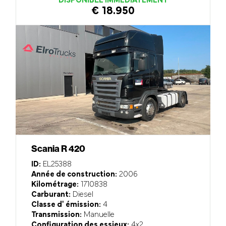
DISPONIBLE IMMÉDIATEMENT
€ 18.950
Scania R 420
ID:
EL25388
Année de construction:
2006
Kilométrage:
1710838
Carburant:
Diesel
Classe d' émission:
4
Transmission:
Manuelle
Configuration des essieux:
4x2