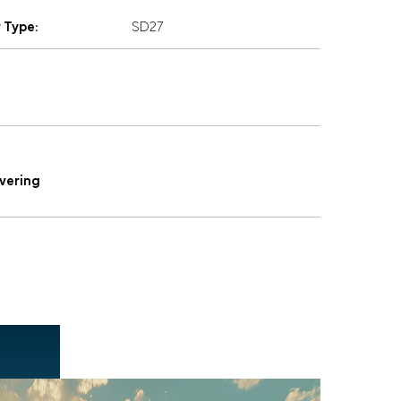
 Type:
SD27
vering