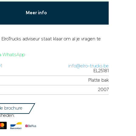
Meer info
 ElroTrucks adviseur staat klaar om al je vragen te
via WhatsApp
91
info@elro-trucks.be
EL25181
Platte bak
2007
e brochure
kheden: