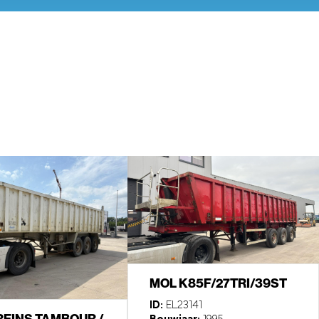
MOL K85F/27TRI/39ST
ID:
EL23141
REINS TAMBOUR /