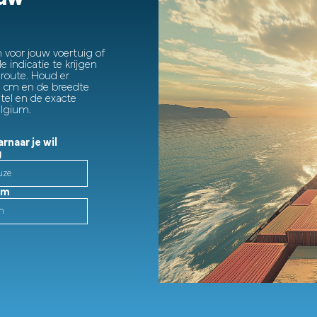
 voor jouw voertuig of
 indicatie te krijgen
route. Houd er
 cm en de breedte
tel en de exacte
elgium.
rnaar je wil
g
cm