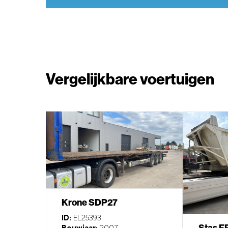
Vergelijkbare voertuigen
Krone SDP27
ID:
EL25393
Stas F