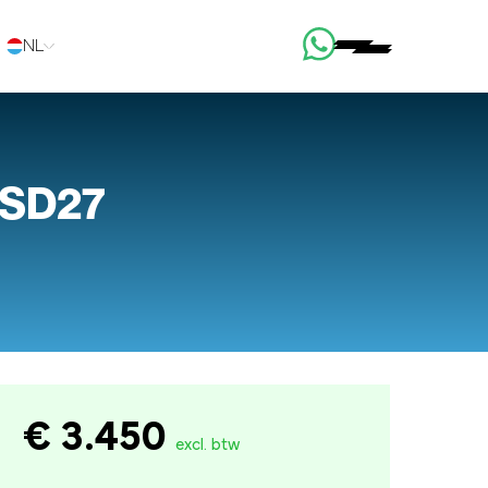
NL
 SD27
€ 3.450
excl. btw