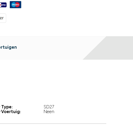
ertuigen
 Type:
SD27
 Voertuig:
Neen