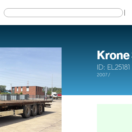
×
Krone
ID: EL25181
2007 /