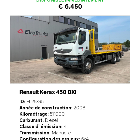
DISPONIBLE IMMÉDIATEMENT
€ 6.450
Renault Kerax 450 DXI
ID:
EL25395
Année de construction:
2008
Kilométrage:
511000
Carburant:
Diesel
Classe d' émission:
4
Transmission:
Manuelle
Configuration des essieux:
6x4