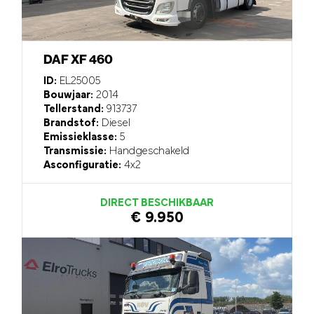
DAF XF 460
ID:
EL25005
Bouwjaar:
2014
Tellerstand:
913737
Brandstof:
Diesel
Emissieklasse:
5
Transmissie:
Handgeschakeld
Asconfiguratie:
4x2
DIRECT BESCHIKBAAR
€ 9.950