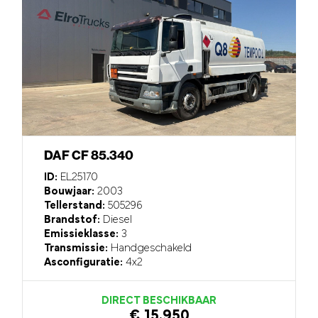
DAF CF 85.340
ID:
EL25170
Bouwjaar:
2003
Tellerstand:
505296
Brandstof:
Diesel
Emissieklasse:
3
Transmissie:
Handgeschakeld
Asconfiguratie:
4x2
DIRECT BESCHIKBAAR
€ 15.950