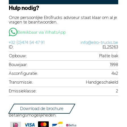
Hulp nodig?
Onze persoonlijke ElroTrucks adviseur staat klaar om al je
vragen te beantwoorden.
Bereikbaar via WhatsApp
+32 (0)474 54 47 91
info@elro-trucks.be
ID:
EL25263
Opbouw:
Platte bak
Bouwjaar:
1998
Asconfiguratie:
4x2
Transmissie:
Handgeschakeld
Emissieklasse:
2
Download de brochure
Betalingsmogelijkheden: