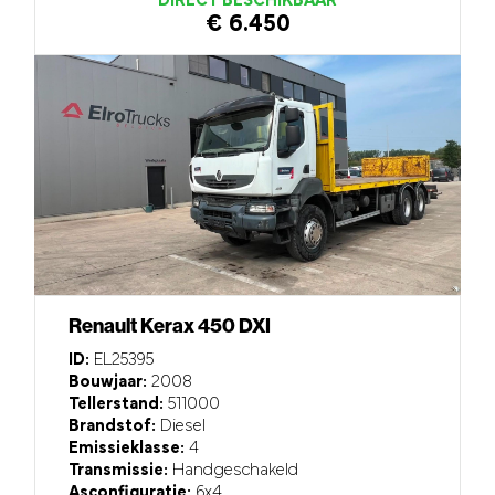
DIRECT BESCHIKBAAR
€ 6.450
Renault Kerax 450 DXI
ID:
EL25395
Bouwjaar:
2008
Tellerstand:
511000
Brandstof:
Diesel
Emissieklasse:
4
Transmissie:
Handgeschakeld
Asconfiguratie:
6x4