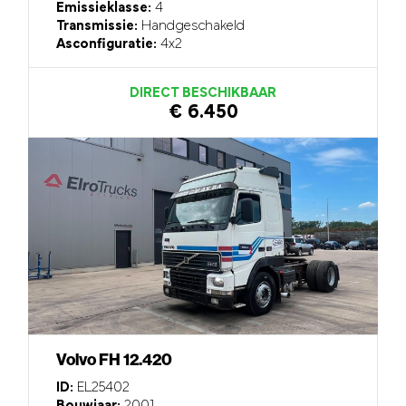
Emissieklasse:
4
Transmissie:
Handgeschakeld
Asconfiguratie:
4x2
DIRECT BESCHIKBAAR
€ 6.450
Volvo FH 12.420
ID:
EL25402
Bouwjaar:
2001