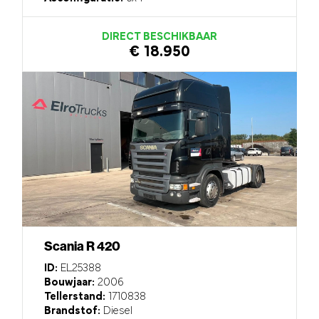
DIRECT BESCHIKBAAR
€ 18.950
Scania R 420
ID:
EL25388
Bouwjaar:
2006
Tellerstand:
1710838
Brandstof:
Diesel