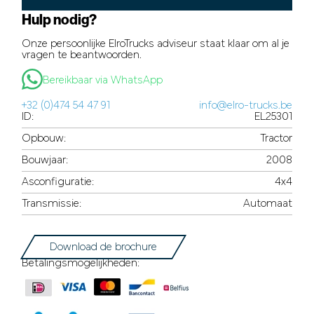
Hulp nodig?
Onze persoonlijke ElroTrucks adviseur staat klaar om al je
vragen te beantwoorden.
Bereikbaar via WhatsApp
+32 (0)474 54 47 91
info@elro-trucks.be
ID:
EL25301
Opbouw:
Tractor
Bouwjaar:
2008
Asconfiguratie:
4x4
Transmissie:
Automaat
Download de brochure
Betalingsmogelijkheden: