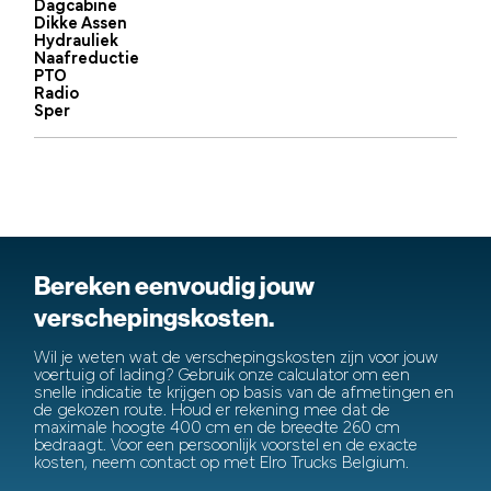
Dagcabine
Dikke Assen
Hydrauliek
Naafreductie
PTO
Radio
Sper
Bereken eenvoudig jouw
verschepingskosten.
Wil je weten wat de verschepingskosten zijn voor jouw
voertuig of lading? Gebruik onze calculator om een
snelle indicatie te krijgen op basis van de afmetingen en
de gekozen route. Houd er rekening mee dat de
maximale hoogte 400 cm en de breedte 260 cm
bedraagt. Voor een persoonlijk voorstel en de exacte
kosten, neem contact op met Elro Trucks Belgium.