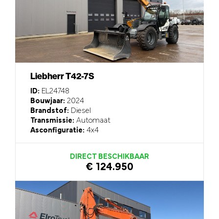
Liebherr T42-7S
ID:
EL24748
Bouwjaar:
2024
Brandstof:
Diesel
Transmissie:
Automaat
Asconfiguratie:
4x4
DIRECT BESCHIKBAAR
€ 124.950