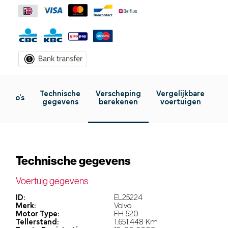
Technische
Verscheping
Vergelijkbare
Foto's
gegevens
berekenen
voertuigen
Technische gegevens
Voertuig gegevens
ID:
EL25224
Merk:
Volvo
Motor Type:
FH 520
Tellerstand:
1.651.448 Km