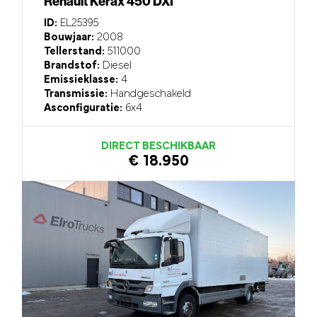
Renault Kerax 450 DXI
ID:
EL25395
Bouwjaar:
2008
Tellerstand:
511000
Brandstof:
Diesel
Emissieklasse:
4
Transmissie:
Handgeschakeld
Asconfiguratie:
6x4
DIRECT BESCHIKBAAR
€ 18.950