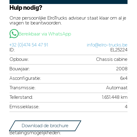
Hulp nodig?
Onze persoonlijke ElroTrucks adviseur staat klaar om al je
vragen te beantwoorden.
Bereikbaar via WhatsApp
+32 (0)474 54 47 91
info@elro-trucks.be
ID:
EL25224
Opbouw:
Chassis cabine
Bouwjaar:
2008
Asconfiguratie:
6x4
Transmissie:
Automaat
Tellerstand:
1.651.448 km
Emissieklasse:
4
Download de brochure
Betalingsmogelijkheden: