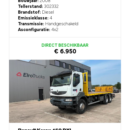
Bouwjaar:
2008
Tellerstand:
302332
Brandstof:
Diesel
Emissieklasse:
4
Transmissie:
Handgeschakeld
Asconfiguratie:
4x2
DIRECT BESCHIKBAAR
€ 6.950