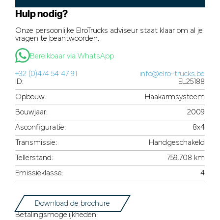
Hulp nodig?
Onze persoonlijke ElroTrucks adviseur staat klaar om al je
vragen te beantwoorden.
Bereikbaar via WhatsApp
+32 (0)474 54 47 91
info@elro-trucks.be
ID:
EL25188
Opbouw:
Haakarmsysteem
Bouwjaar:
2009
Asconfiguratie:
8x4
Transmissie:
Handgeschakeld
Tellerstand:
759.708 km
Emissieklasse:
4
Download de brochure
Betalingsmogelijkheden: