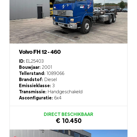
Volvo FH 12 - 460
ID:
EL25403
Bouwjaar:
2001
Tellerstand:
1089066
Brandstof:
Diesel
Emissieklasse:
3
Transmissie:
Handgeschakeld
Asconfiguratie:
6x4
DIRECT BESCHIKBAAR
€ 10.450