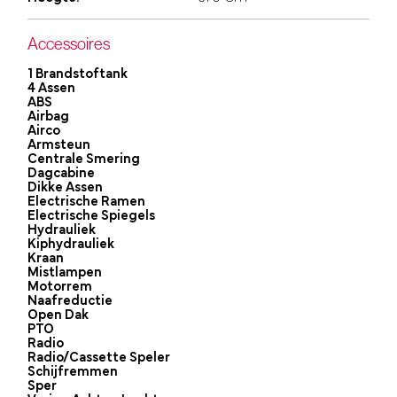
Accessoires
1 Brandstoftank
4 Assen
ABS
Airbag
Airco
Armsteun
Centrale Smering
Dagcabine
Dikke Assen
Electrische Ramen
Electrische Spiegels
Hydrauliek
Kiphydrauliek
Kraan
Mistlampen
Motorrem
Naafreductie
Open Dak
PTO
Radio
Radio/Cassette Speler
Schijfremmen
Sper