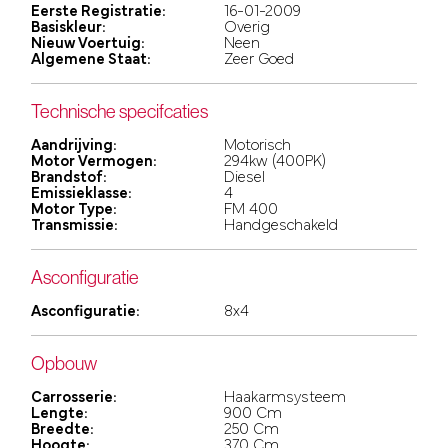
Eerste Registratie:
16-01-2009
Basiskleur:
Overig
Nieuw Voertuig:
Neen
Algemene Staat:
Zeer Goed
Technische specifcaties
Aandrijving:
Motorisch
Motor Vermogen:
294kw (400PK)
Brandstof:
Diesel
Emissieklasse:
4
Motor Type:
FM 400
Transmissie:
Handgeschakeld
Asconfiguratie
Asconfiguratie:
8x4
Opbouw
Carrosserie:
Haakarmsysteem
Lengte:
900 Cm
Breedte:
250 Cm
Hoogte:
370 Cm