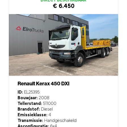
DIRECT BESCHIKBAAR
€ 6.450
Renault Kerax 450 DXI
ID:
EL25395
Bouwjaar:
2008
Tellerstand:
511000
Brandstof:
Diesel
Emissieklasse:
4
Transmissie:
Handgeschakeld
Asconfiguratie:
6x4