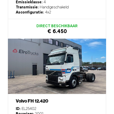
Emissieklasse:
4
Transmissie:
Handgeschakeld
Asconfiguratie:
4x2
DIRECT BESCHIKBAAR
€ 6.450
Volvo FH 12.420
ID:
EL25402
Bouwjaar:
2001