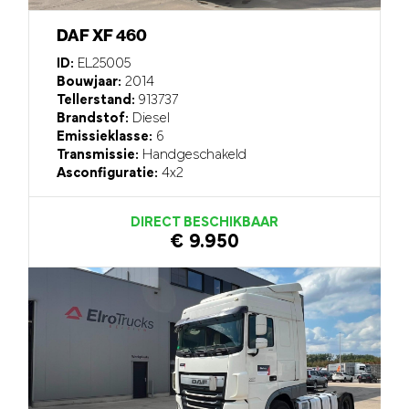
DAF XF 460
ID:
EL25005
Bouwjaar:
2014
Tellerstand:
913737
Brandstof:
Diesel
Emissieklasse:
6
Transmissie:
Handgeschakeld
Asconfiguratie:
4x2
DIRECT BESCHIKBAAR
€ 9.950