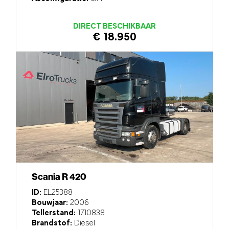
DIRECT BESCHIKBAAR
€ 18.950
Scania R 420
ID:
EL25388
Bouwjaar:
2006
Tellerstand:
1710838
Brandstof:
Diesel