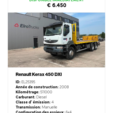
DISPONIBLE IMMÉDIATEMENT
€ 6.450
Renault Kerax 450 DXI
ID:
EL25395
Année de construction:
2008
Kilométrage:
511000
Carburant:
Diesel
Classe d' émission:
4
Transmission:
Manuelle
Configuration des essieux:
6x4