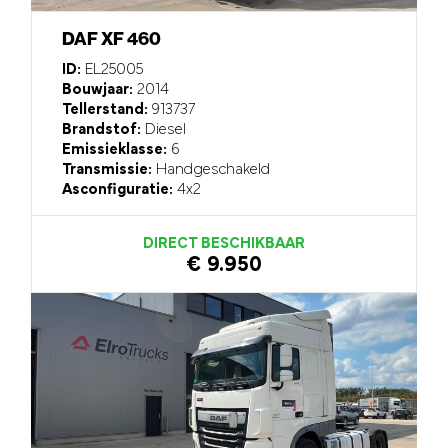
DAF XF 460
ID:
EL25005
Bouwjaar:
2014
Tellerstand:
913737
Brandstof:
Diesel
Emissieklasse:
6
Transmissie:
Handgeschakeld
Asconfiguratie:
4x2
DIRECT BESCHIKBAAR
€ 9.950