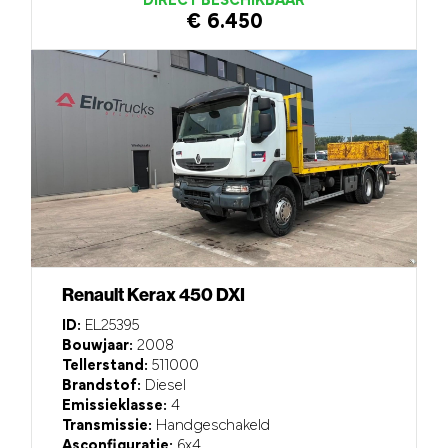
DIRECT BESCHIKBAAR
€ 6.450
Renault Kerax 450 DXI
ID:
EL25395
Bouwjaar:
2008
Tellerstand:
511000
Brandstof:
Diesel
Emissieklasse:
4
Transmissie:
Handgeschakeld
Asconfiguratie:
6x4