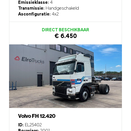
Emissieklasse:
4
Transmissie:
Handgeschakeld
Asconfiguratie:
4x2
DIRECT BESCHIKBAAR
€ 6.450
Volvo FH 12.420
ID:
EL25402
Bouwjaar:
2001