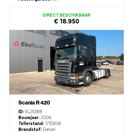
DIRECT BESCHIKBAAR
€ 18.950
Scania R 420
ID:
EL25388
Bouwjaar:
2006
Tellerstand:
1710838
Brandstof:
Diesel