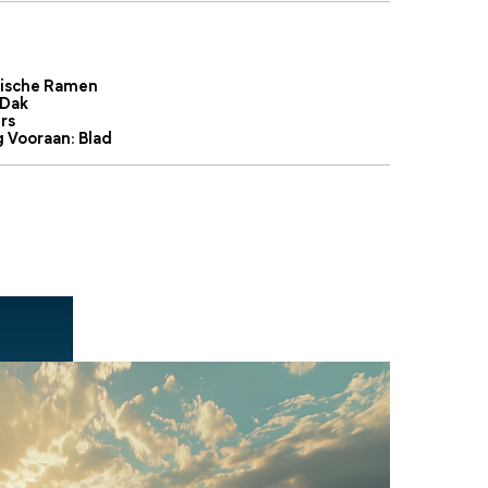
rische Ramen
Dak
rs
g Vooraan: Blad