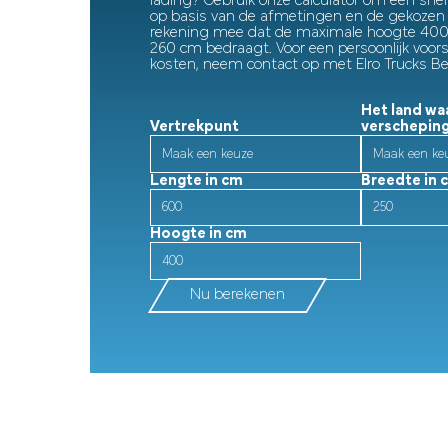
lading? Gebruik onze calculator om een snelle
op basis van de afmetingen en de gekozen 
rekening mee dat de maximale hoogte 400
260 cm bedraagt. Voor een persoonlijk voors
kosten, neem contact op met Elro Trucks B
Het land waa
Vertrekpunt
verschepin
Lengte in cm
Breedte in 
Hoogte in cm
Nu berekenen