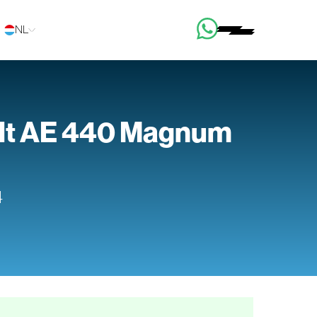
NL
lt AE 440 Magnum
4