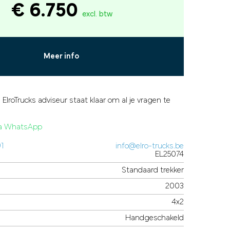
€ 6.750
excl. btw
Meer info
 ElroTrucks adviseur staat klaar om al je vragen te
via WhatsApp
91
info@elro-trucks.be
EL25074
Standaard trekker
2003
4x2
Handgeschakeld