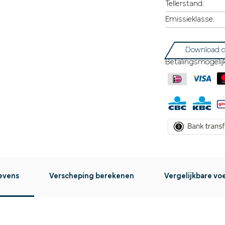
Tellerstand:
Emissieklasse:
Download d
Betalingsmogelij
evens
Verscheping berekenen
Vergelijkbare vo