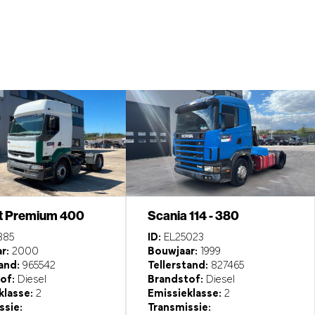
t Premium 400
Scania 114 - 380
385
ID:
EL25023
r:
2000
Bouwjaar:
1999
and:
965542
Tellerstand:
827465
of:
Diesel
Brandstof:
Diesel
klasse:
2
Emissieklasse:
2
ssie:
Transmissie: