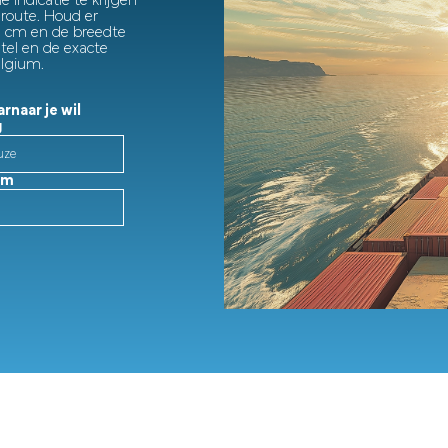
 indicatie te krijgen
route. Houd er
 cm en de breedte
tel en de exacte
elgium.
rnaar je wil
g
cm