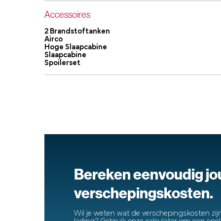
Accessoires
2 Brandstoftanken
Airco
Hoge Slaapcabine
Slaapcabine
Spoilerset
Bereken eenvoudig j
verschepingskosten.
Wil je weten wat de verschepingskosten zijn