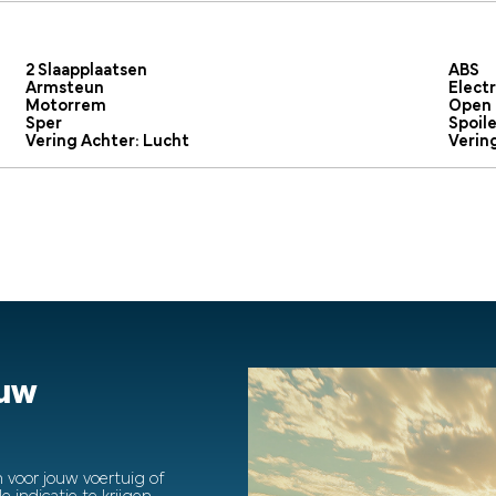
2 Slaapplaatsen
ABS
Armsteun
Elect
Motorrem
Open 
Sper
Spoile
Vering Achter: Lucht
Verin
ouw
 voor jouw voertuig of