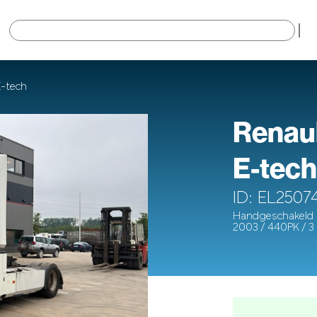
×
-tech
Renau
E-tech
ID: EL2507
Handgeschakeld
2003 / 440PK / 3