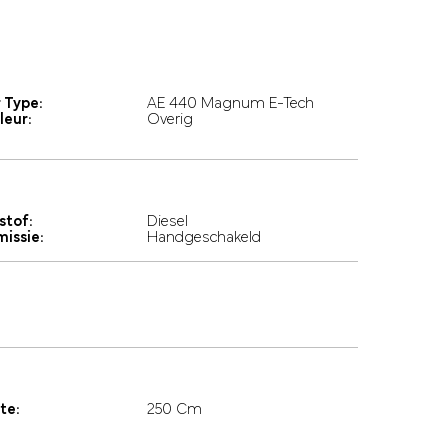
 Type:
AE 440 Magnum E-Tech
leur:
Overig
stof:
Diesel
missie:
Handgeschakeld
te:
250 Cm