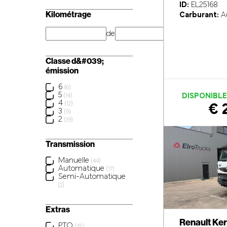
ID:
EL25168
Kilométrage
Carburant:
A
de
km
Classe d&#039;
émission
6
(6)
5
DISPONIBL
(14)
4
(12)
€ 
3
(9)
2
(19)
Transmission
Manuelle
(44)
Automatique
(17)
Semi-Automatique
(2)
Extras
Renault Ke
PTO
(25)