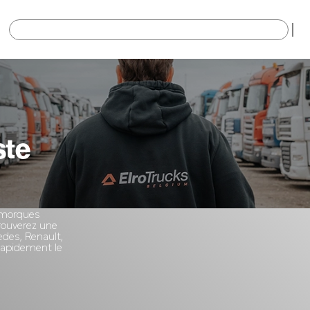
×
ste
remorques
trouverez une
des, Renault,
 rapidement le