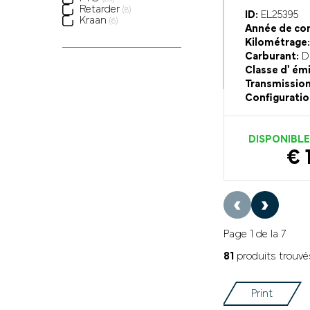
Retarder
(8)
ID:
EL25395
Kraan
(6)
Année de con
Kilométrage:
Carburant:
Di
Classe d' ém
Transmission
Configuratio
DISPONIBL
€ 
‹
›
Page 1 de la 7
81
produits trouvé
Print