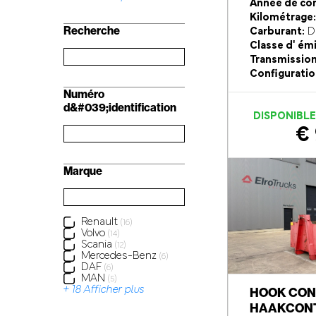
Année de con
Kilométrage:
Recherche
Carburant:
Di
Classe d' ém
Transmission
Configuratio
Numéro
d&#039;identification
DISPONIBL
€ 
Marque
Renault
(16)
Volvo
(14)
Scania
(12)
Mercedes-Benz
(6)
DAF
(6)
MAN
(5)
+ 18 Afficher plus
HOOK CON
HAAKCONT