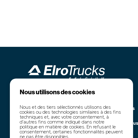
Nous utilisons des cookies
Industrieterrein Kanaal Noord 1636
Accueil
B-3960 Bree
Notre stock
Nous et des tiers sélectionnés utilisons des
+32 (0)89 77 74 60
Marchés publics
cookies ou des technologies similaires à des fins
+32 (0)474 54 47 91
Transport
techniques et, avec votre consentement, à
d'autres fins comme indiqué dans notre
info@elro-trucks.be
À propos de nou
politique en matière de cookies. En refusant le
Contact
consentement, certaines fonctionnalités peuvent
ne pas être disponibles.