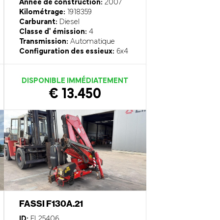
Année de construction:
2007
Kilométrage:
1918359
Carburant:
Diesel
Classe d' émission:
4
Transmission:
Automatique
Configuration des essieux:
6x4
DISPONIBLE IMMÉDIATEMENT
€ 13.450
FASSI F130A.21
ID:
EL25406