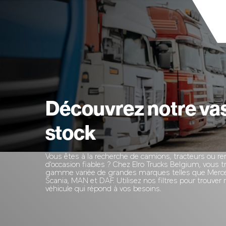
Découvrez notre va
stock
Vous êtes à la recherche de camions, tracteurs ou 
d'occasion fiables ? Chez Elro Trucks Belgium, vous 
gamme variée de grandes marques telles que Merce
Scania, MAN et DAF. Utilisez nos filtres pour trouver
véhicule qui répond à vos besoins.