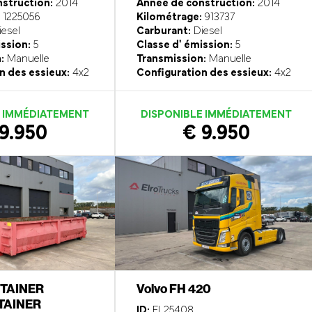
struction:
2014
Année de construction:
2014
1225056
Kilométrage:
913737
esel
Carburant:
Diesel
ission:
5
Classe d' émission:
5
:
Manuelle
Transmission:
Manuelle
n des essieux:
4x2
Configuration des essieux:
4x2
E IMMÉDIATEMENT
DISPONIBLE IMMÉDIATEMENT
9.950
€ 9.950
TAINER
Volvo FH 420
AINER
ID:
EL25408