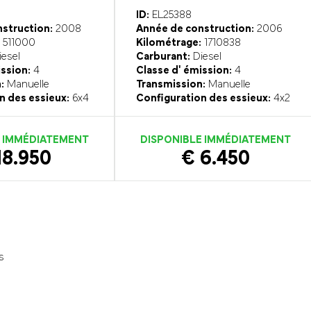
ID:
EL25388
struction:
2008
Année de construction:
2006
511000
Kilométrage:
1710838
esel
Carburant:
Diesel
ission:
4
Classe d' émission:
4
:
Manuelle
Transmission:
Manuelle
n des essieux:
6x4
Configuration des essieux:
4x2
E IMMÉDIATEMENT
DISPONIBLE IMMÉDIATEMENT
18.950
€ 6.450
s