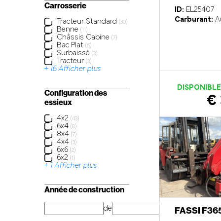
Carrosserie
ID:
EL25407
Carburant:
A
Tracteur Standard
(30)
Benne
(11)
Châssis Cabine
(7)
Bac Plat
(6)
Surbaissé
(3)
Tracteur
(3)
+ 16 Afficher plus
DISPONIBL
Configuration des
€ 
essieux
4x2
(43)
6x4
(8)
8x4
(7)
4x4
(3)
6x6
(2)
6x2
(1)
+ 1 Afficher plus
Année de construction
de
année
FASSI F36