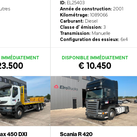
ID:
EL25403
utres
Année de construction:
2001
Kilométrage:
1089066
Carburant:
Diesel
Classe d' émission:
3
Transmission:
Manuelle
Configuration des essieux:
6x4
E IMMÉDIATEMENT
DISPONIBLE IMMÉDIATEMENT
23.500
€ 10.450
rax 450 DXI
Scania R 420