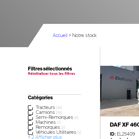
Accueil
> Notre stock
Filtres sélectionnés
Réinitialiser tous les filtres
Catégories
Tracteurs
(30)
Camions
(29)
Semi-Remorques
(8)
Machines
(7)
DAF XF 46
Remorques
(2)
Véhicules Utilitaires
(2)
ID:
EL25409
+ 2 Afficher plus