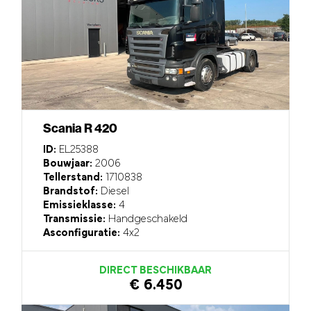
Scania R 420
ID:
EL25388
Bouwjaar:
2006
Tellerstand:
1710838
Brandstof:
Diesel
Emissieklasse:
4
Transmissie:
Handgeschakeld
Asconfiguratie:
4x2
DIRECT BESCHIKBAAR
€ 6.450