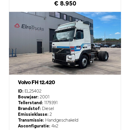
€ 8.950
Volvo FH 12.420
ID:
EL25402
Bouwjaar:
2001
Tellerstand:
1179391
Brandstof:
Diesel
Emissieklasse:
2
Transmissie:
Handgeschakeld
Asconfiguratie:
4x2