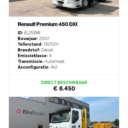
Renault Premium 450 DXI
ID:
EL25398
Bouwjaar:
2007
Tellerstand:
1357001
Brandstof:
Diesel
Emissieklasse:
4
Transmissie:
Automaat
Asconfiguratie:
4x2
DIRECT BESCHIKBAAR
€ 6.450