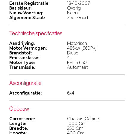
Eerste Registratie:
18-10-2007
Basiskleur:
Overig
Nieuw Voertuig:
Neen
Algemene Staat:
Zeer Goed
Technische specifcaties
Aandrijving:
Motorisch
Motor Vermogen:
485kw (660PK)
Brandstof:
Diesel
Emissieklasse:
4
Motor Type:
FH 16 660
Transmissie:
Automaat
Asconfiguratie
Asconfiguratie:
6x4
Opbouw
Carrosserie:
Chassis Cabine
Lengte:
1000 Cm
Breedte:
250 Cm
Hoogte:
400 Cm