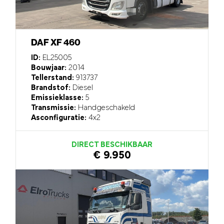
DAF XF 460
ID:
EL25005
Bouwjaar:
2014
Tellerstand:
913737
Brandstof:
Diesel
Emissieklasse:
5
Transmissie:
Handgeschakeld
Asconfiguratie:
4x2
DIRECT BESCHIKBAAR
€ 9.950