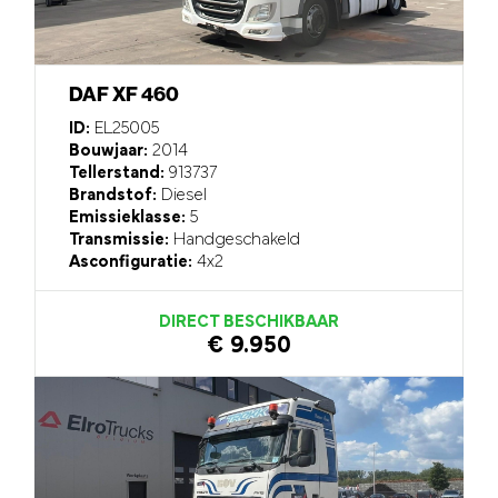
DAF XF 460
ID:
EL25005
Bouwjaar:
2014
Tellerstand:
913737
Brandstof:
Diesel
Emissieklasse:
5
Transmissie:
Handgeschakeld
Asconfiguratie:
4x2
DIRECT BESCHIKBAAR
€ 9.950