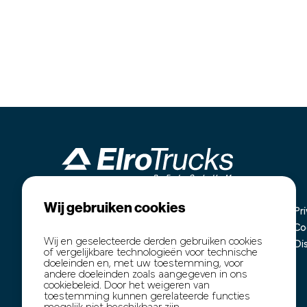
Wij gebruiken cookies
Industrieterrein Kanaal Noord 1636
Home
Pr
B-3960 Bree
Onze voorraad
Co
Wij en geselecteerde derden gebruiken cookies
+32 (0)89 77 74 60
Inkoop
Di
of vergelijkbare technologieën voor technische
+32 (0)474 54 47 91
Transport
doeleinden en, met uw toestemming, voor
andere doeleinden zoals aangegeven in ons
info@elro-trucks.be
Over ons
cookiebeleid. Door het weigeren van
Contact
toestemming kunnen gerelateerde functies