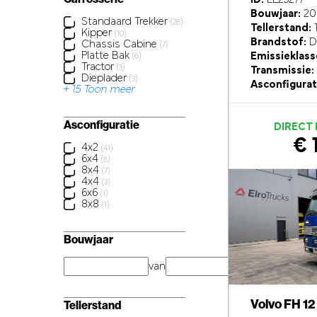
Bouwjaar:
20
Standaard Trekker
(28)
Tellerstand:
1
Kipper
(10)
Brandstof:
Di
Chassis Cabine
(7)
Platte Bak
Emissieklass
(6)
Tractor
(3)
Transmissie:
Dieplader
(3)
Asconfigurat
+ 15 Toon meer
Asconfiguratie
DIRECT
€ 
4x2
(41)
6x4
(8)
8x4
(7)
4x4
(3)
6x6
(1)
8x8
(1)
Bouwjaar
van
jaar
Volvo FH 12
Tellerstand