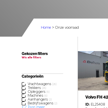
Home
> Onze voorraad
Gekozen filters
Wis alle filters
Categorieën
Vrachtwagens
(28)
Trekkers
(28)
Opleggers
(8)
Machines
Volvo FH 4
(6)
Aanhangers
(2)
Bedrijfswagens
(2)
ID:
EL25408
+ 2 Toon meer