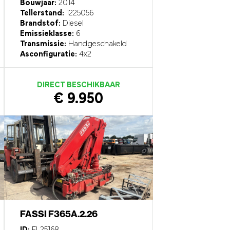
Bouwjaar:
2014
Tellerstand:
1225056
Brandstof:
Diesel
Emissieklasse:
6
Transmissie:
Handgeschakeld
Asconfiguratie:
4x2
DIRECT BESCHIKBAAR
€ 9.950
FASSI F365A.2.26
ID:
EL25168