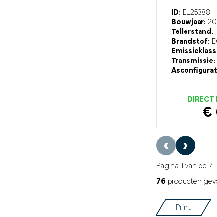
ID:
EL25388
Bouwjaar:
20
Tellerstand:
1
Brandstof:
Di
Emissieklass
Transmissie:
Asconfigurat
DIRECT
€ 
‹
›
Pagina 1 van de 7
76
producten gev
Print