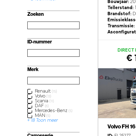
Bouwjaar:
20
Tellerstand:
Zoeken
Brandstof:
Di
Emissieklass
Transmissie:
Asconfigurat
ID-nummer
DIRECT
€ 
Merk
Renault
(15)
Volvo
(13)
Scania
(11)
DAF
(6)
Mercedes-Benz
(5)
MAN
(5)
+ 18 Toon meer
Volvo FH 1
Carrosserie
ID:
EL25277