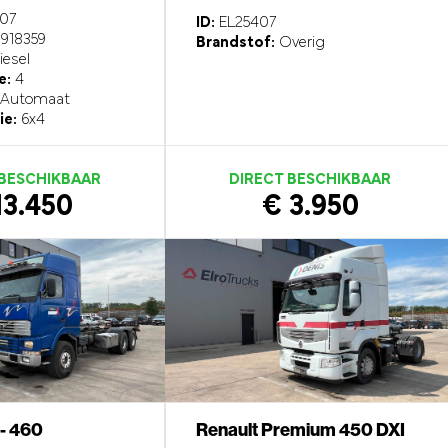
07
ID:
EL25407
918359
Brandstof:
Overig
esel
e:
4
Automaat
ie:
6x4
 BESCHIKBAAR
DIRECT BESCHIKBAAR
13.450
€ 3.950
 - 460
Renault Premium 450 DXI