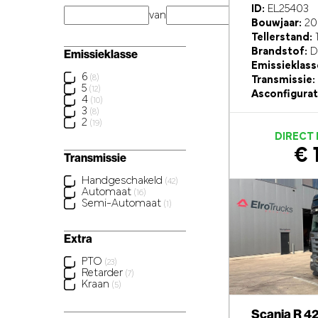
ID:
EL25403
van
km
Bouwjaar:
20
Tellerstand:
Brandstof:
Di
Emissieklasse
Emissieklass
6
(8)
Transmissie:
5
(12)
Asconfigurat
4
(10)
3
(8)
2
(19)
DIRECT
€ 
Transmissie
Handgeschakeld
(42)
Automaat
(16)
Semi-Automaat
(1)
Extra
PTO
(23)
Retarder
(7)
Kraan
(5)
Scania R 4