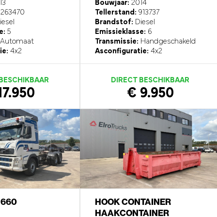
13
Bouwjaar:
2014
1263470
Tellerstand:
913737
esel
Brandstof:
Diesel
e:
5
Emissieklasse:
6
Automaat
Transmissie:
Handgeschakeld
ie:
4x2
Asconfiguratie:
4x2
 BESCHIKBAAR
DIRECT BESCHIKBAAR
17.950
€ 9.950
6 660
HOOK CONTAINER
HAAKCONTAINER