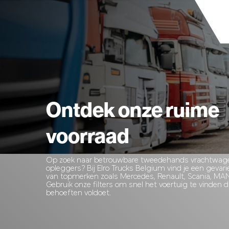
Ontdek onze ruime
voorraad
Op zoek naar betrouwbare tweedehands vrachtwagen
opleggers? Bij Elro Trucks Belgium vind je een gevar
van topmerken zoals Mercedes, Renault, Scania, MA
Gebruik onze filters om snel het voertuig te vinden 
behoeften voldoet.