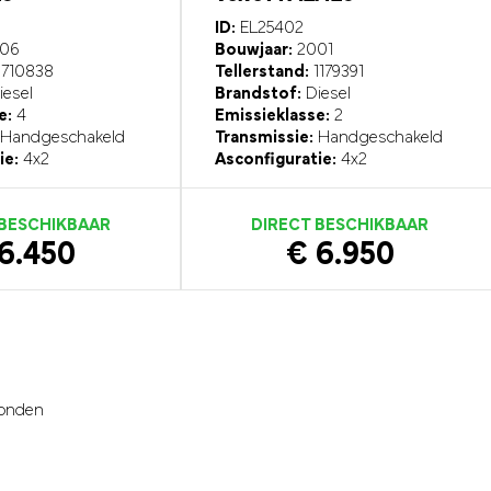
ID:
EL25402
06
Bouwjaar:
2001
710838
Tellerstand:
1179391
esel
Brandstof:
Diesel
e:
4
Emissieklasse:
2
Handgeschakeld
Transmissie:
Handgeschakeld
ie:
4x2
Asconfiguratie:
4x2
 BESCHIKBAAR
DIRECT BESCHIKBAAR
6.450
€ 6.950
onden