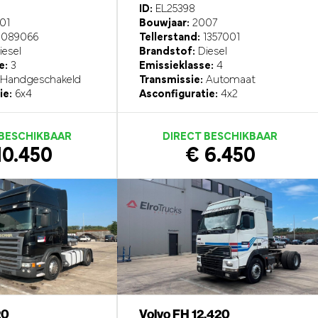
ID:
EL25398
01
Bouwjaar:
2007
1089066
Tellerstand:
1357001
esel
Brandstof:
Diesel
e:
3
Emissieklasse:
4
Handgeschakeld
Transmissie:
Automaat
ie:
6x4
Asconfiguratie:
4x2
 BESCHIKBAAR
DIRECT BESCHIKBAAR
10.450
€ 6.450
20
Volvo FH 12.420