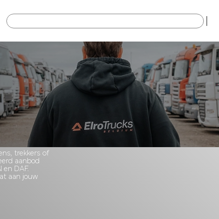
×
s, trekkers of
ieerd aanbod
N en DAF.
dat aan jouw