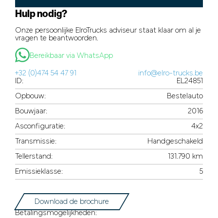
Hulp nodig?
Onze persoonlijke ElroTrucks adviseur staat klaar om al je
vragen te beantwoorden.
Bereikbaar via WhatsApp
+32 (0)474 54 47 91
info@elro-trucks.be
ID:
EL24851
Opbouw:
Bestelauto
Bouwjaar:
2016
Asconfiguratie:
4x2
Transmissie:
Handgeschakeld
Tellerstand:
131.790 km
Emissieklasse:
5
Download de brochure
Betalingsmogelijkheden: