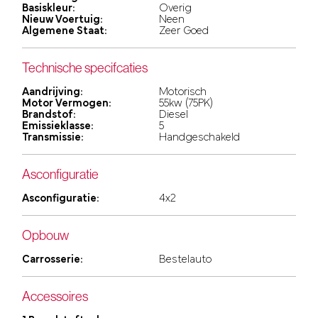
Basiskleur:
Overig
Nieuw Voertuig:
Neen
Algemene Staat:
Zeer Goed
Technische specifcaties
Aandrijving:
Motorisch
Motor Vermogen:
55kw (75PK)
Brandstof:
Diesel
Emissieklasse:
5
Transmissie:
Handgeschakeld
Asconfiguratie
Asconfiguratie:
4x2
Opbouw
Carrosserie:
Bestelauto
Accessoires