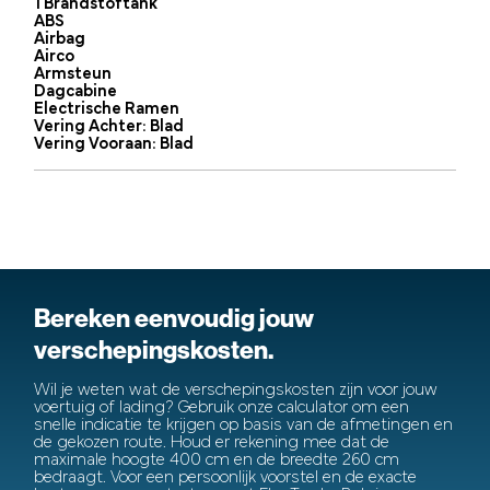
1 Brandstoftank
ABS
Airbag
Airco
Armsteun
Dagcabine
Electrische Ramen
Vering Achter: Blad
Vering Vooraan: Blad
Bereken eenvoudig jouw
verschepingskosten.
Wil je weten wat de verschepingskosten zijn voor jouw
voertuig of lading? Gebruik onze calculator om een
snelle indicatie te krijgen op basis van de afmetingen en
de gekozen route. Houd er rekening mee dat de
maximale hoogte 400 cm en de breedte 260 cm
bedraagt. Voor een persoonlijk voorstel en de exacte