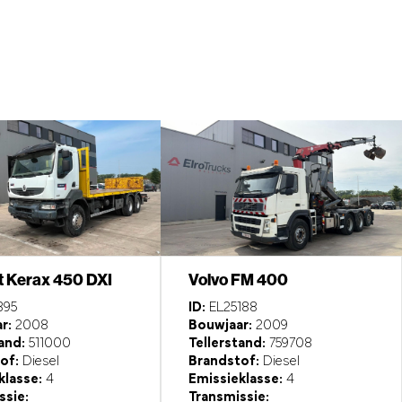
t Kerax 450 DXI
Volvo FM 400
395
ID:
EL25188
r:
2008
Bouwjaar:
2009
and:
511000
Tellerstand:
759708
of:
Diesel
Brandstof:
Diesel
klasse:
4
Emissieklasse:
4
ssie:
Transmissie: