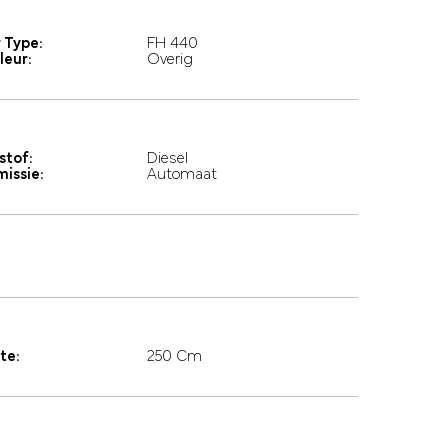
 Type:
FH 440
leur:
Overig
stof:
Diesel
missie:
Automaat
te:
250 Cm