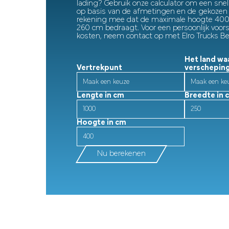
lading? Gebruik onze calculator om een snelle
op basis van de afmetingen en de gekozen 
rekening mee dat de maximale hoogte 400
260 cm bedraagt. Voor een persoonlijk voors
kosten, neem contact op met Elro Trucks B
Het land waa
Vertrekpunt
verschepin
Lengte in cm
Breedte in 
Hoogte in cm
Nu berekenen