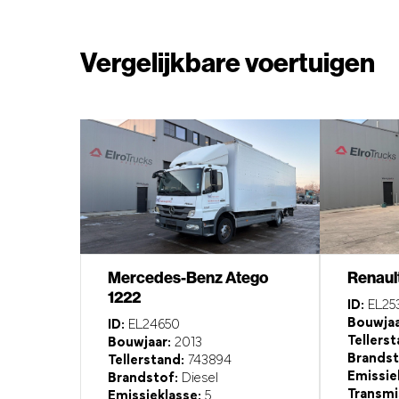
Vergelijkbare voertuigen
Mercedes-Benz Atego
Renaul
1222
ID:
EL25
Bouwjaa
ID:
EL24650
Tellerst
Bouwjaar:
2013
Brandst
Tellerstand:
743894
Emissie
Brandstof:
Diesel
Transmi
Emissieklasse:
5