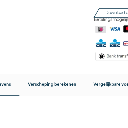
Download d
Betalingsmogelij
evens
Verscheping berekenen
Vergelijkbare vo