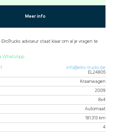
Meer info
 ElroTrucks adviseur staat klaar om al je vragen te
via WhatsApp
91
info@elro-trucks.be
EL24805
Kraanwagen
2009
8x4
Automaat
181.313 km
4