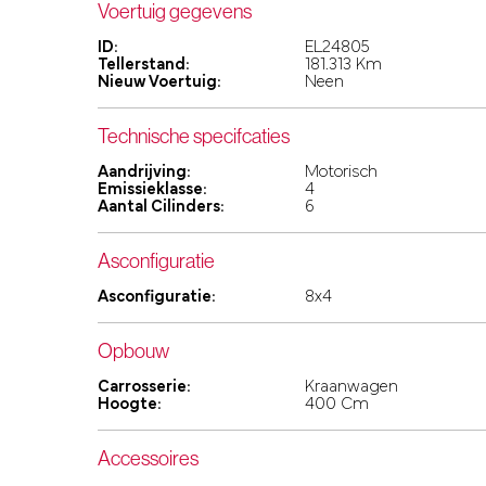
Voertuig gegevens
ID:
EL24805
Tellerstand:
181.313 Km
Nieuw Voertuig:
Neen
Technische specifcaties
Aandrijving:
Motorisch
Emissieklasse:
4
Aantal Cilinders:
6
Asconfiguratie
Asconfiguratie:
8x4
Opbouw
Carrosserie:
Kraanwagen
Hoogte:
400 Cm
Accessoires