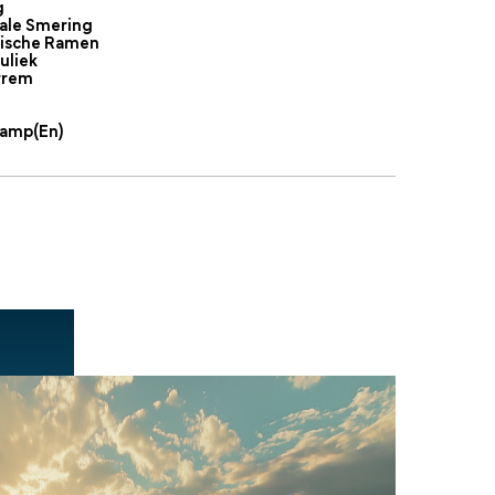
g
ale Smering
rische Ramen
uliek
rrem
amp(en)