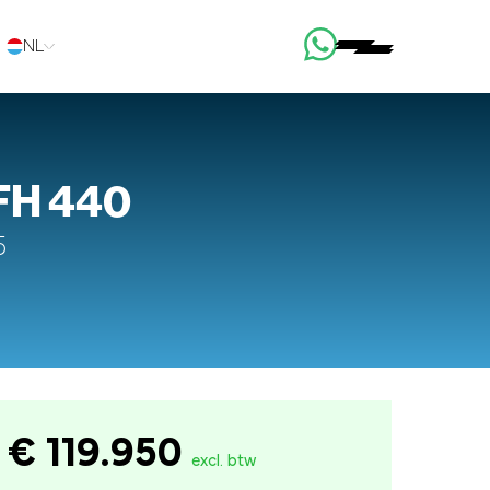
NL
 FH 440
5
€ 119.950
excl. btw