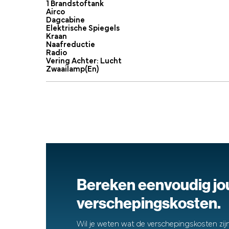
1 Brandstoftank
Airco
Dagcabine
Elektrische Spiegels
Kraan
Naafreductie
Radio
Vering Achter: Lucht
Zwaailamp(en)
Bereken eenvoudig j
verschepingskosten.
Wil je weten wat de verschepingskosten zijn