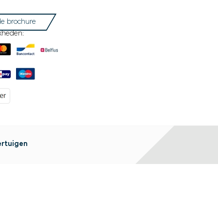
e brochure
kheden:
ertuigen