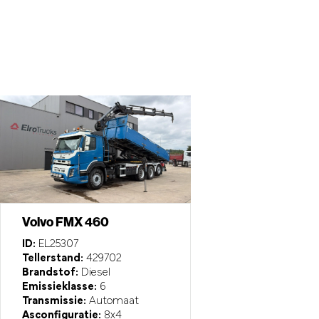
Volvo FMX 460
ID:
EL25307
Tellerstand:
429702
Brandstof:
Diesel
Emissieklasse:
6
Transmissie:
Automaat
Asconfiguratie:
8x4