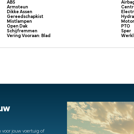
ABS
Airba
Armsteun
Centr
Dikke Assen
Elect
Gereedschapkist
Hydra
Mistlampen
Moto
Open Dak
PTO
Schijfremmen
Sper
Vering Vooraan: Blad
Werkl
ouw
 voor jouw voertuig of