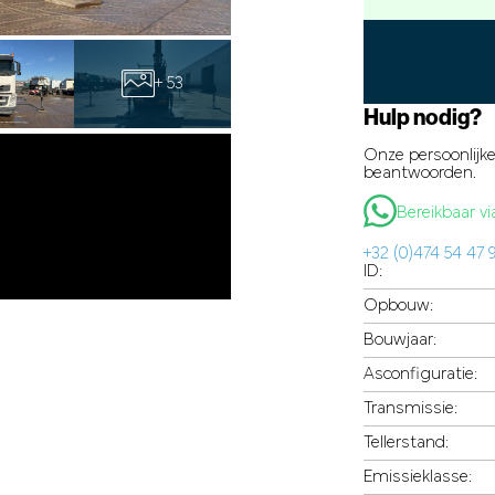
+ 53
Hulp nodig?
Onze persoonlijke
beantwoorden.
Bereikbaar 
+32 (0)474 54 47 
ID:
Opbouw:
Bouwjaar:
Asconfiguratie:
Transmissie:
Tellerstand:
Emissieklasse: