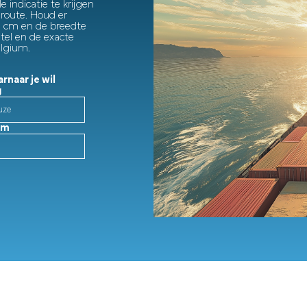
 indicatie te krijgen
route. Houd er
 cm en de breedte
tel en de exacte
elgium.
rnaar je wil
g
cm