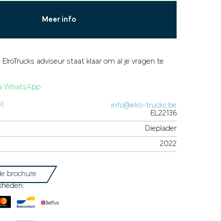
Meer info
 ElroTrucks adviseur staat klaar om al je vragen te
via WhatsApp
91
info@elro-trucks.be
EL22136
Dieplader
2022
e brochure
kheden: