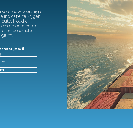
 voor jouw voertuig of
 indicatie te krijgen
route. Houd er
 cm en de breedte
tel en de exacte
elgium.
rnaar je wil
g
cm