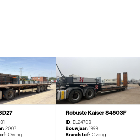
 SD27
Robuste Kaiser S4503F
81
ID:
EL24708
r:
2007
Bouwjaar:
1999
of:
Overig
Brandstof:
Overig