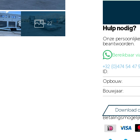
+ 22
Hulp nodig?
Onze persoonlijke
beantwoorden.
Bereikbaar 
+32 (0)474 54 47 
ID:
Opbouw:
Bouwjaar:
Download d
Betalingsmogelij