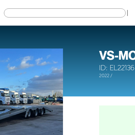
×
VS-M
ID: EL22136
2022 /