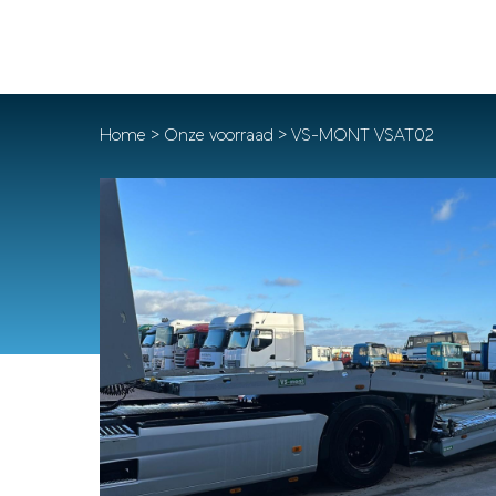
Home
>
Onze voorraad
> VS-MONT VSAT02