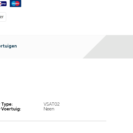
ertuigen
 Type:
VSAT02
 Voertuig:
Neen