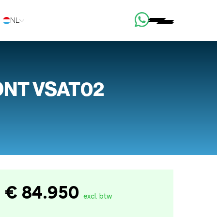
NL
ONT VSAT02
€ 84.950
excl. btw