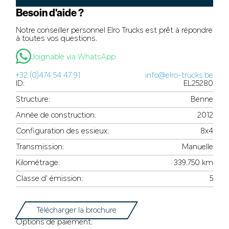
Besoin d'aide ?
Notre conseiller personnel Elro Trucks est prêt à répondre
à toutes vos questions.
Joignable via WhatsApp
+32 (0)474 54 47 91
info@elro-trucks.be
ID:
EL25280
Structure:
Benne
Année de construction:
2012
Configuration des essieux:
8x4
Transmission:
Manuelle
Kilométrage:
339.750 km
Classe d' émission:
5
Télécharger la brochure
Options de paiement: