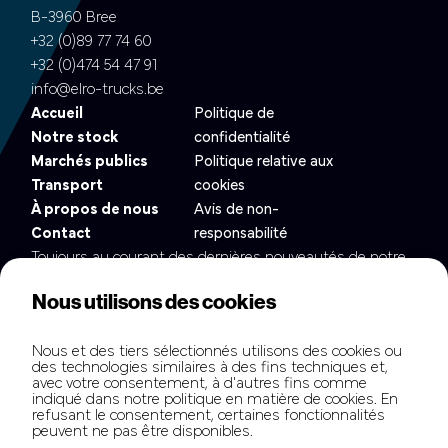
B-3960 Bree
+32 (0)89 77 74 60
+32 (0)474 54 47 91
info@elro-trucks.be
Accueil
Politique de
Notre stock
confidentialité
Marchés publics
Politique relative aux
Transport
cookies
À propos de nous
Avis de non-
Contact
responsabilité
Toujours au courant des dernières nouveautés de notre
flotte ?
Nous utilisons des cookies
Nous et des tiers sélectionnés utilisons des cookies ou
des technologies similaires à des fins techniques et,
avec votre consentement, à d'autres fins comme
indiqué dans notre politique en matière de cookies. En
refusant le consentement, certaines fonctionnalités
peuvent ne pas être disponibles.
Copyright © elrotb.com all rights reserved.