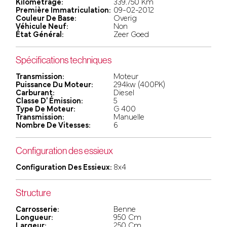
Kilométrage:
339.750 Km
Première Immatriculation:
09-02-2012
Couleur De Base:
Overig
Véhicule Neuf:
Non
État Général:
Zeer Goed
Spécifications techniques
Transmission:
Moteur
Puissance Du Moteur:
294kw (400PK)
Carburant:
Diesel
Classe D' Émission:
5
Type De Moteur:
G 400
Transmission:
Manuelle
Nombre De Vitesses:
6
Configuration des essieux
Configuration Des Essieux:
8x4
Structure
Carrosserie:
Benne
Longueur:
950 Cm
Largeur:
250 Cm