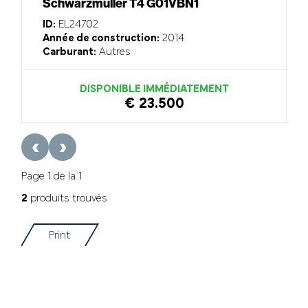
Schwarzmüller T4 G01VBN1
ID:
EL24702
Année de construction:
2014
Carburant:
Autres
DISPONIBLE IMMÉDIATEMENT
€ 23.500
‹
›
Page 1 de la 1
2
produits trouvés
Print