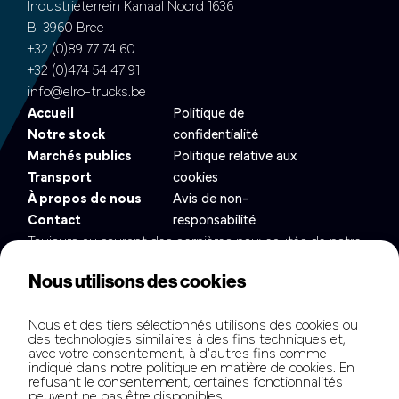
Industrieterrein Kanaal Noord 1636
B-3960 Bree
+32 (0)89 77 74 60
+32 (0)474 54 47 91
info@elro-trucks.be
Accueil
Politique de
Notre stock
confidentialité
Marchés publics
Politique relative aux
Transport
cookies
À propos de nous
Avis de non-
Contact
responsabilité
Toujours au courant des dernières nouveautés de notre
flotte ?
Nous utilisons des cookies
Nous et des tiers sélectionnés utilisons des cookies ou
des technologies similaires à des fins techniques et,
avec votre consentement, à d'autres fins comme
indiqué dans notre politique en matière de cookies. En
refusant le consentement, certaines fonctionnalités
peuvent ne pas être disponibles.