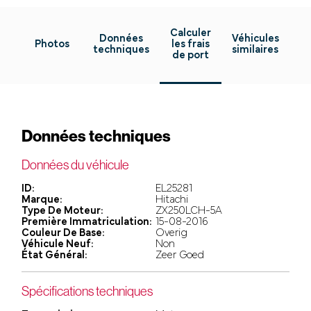
Calculer
Données
Véhicules
Photos
les frais
techniques
similaires
de port
Données techniques
Données du véhicule
ID:
EL25281
Marque:
Hitachi
Type De Moteur:
ZX250LCH-5A
Première Immatriculation:
15-08-2016
Couleur De Base:
Overig
Véhicule Neuf:
Non
État Général:
Zeer Goed
Spécifications techniques