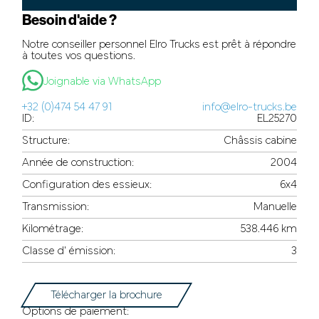
Besoin d'aide ?
Notre conseiller personnel Elro Trucks est prêt à répondre
à toutes vos questions.
Joignable via WhatsApp
+32 (0)474 54 47 91
info@elro-trucks.be
ID:
EL25270
Structure:
Châssis cabine
Année de construction:
2004
Configuration des essieux:
6x4
Transmission:
Manuelle
Kilométrage:
538.446 km
Classe d' émission:
3
Télécharger la brochure
Options de paiement: