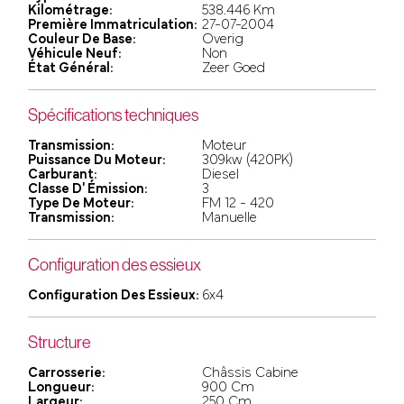
Kilométrage:
538.446 Km
Première Immatriculation:
27-07-2004
Couleur De Base:
Overig
Véhicule Neuf:
Non
État Général:
Zeer Goed
Spécifications techniques
Transmission:
Moteur
Puissance Du Moteur:
309kw (420PK)
Carburant:
Diesel
Classe D' Émission:
3
Type De Moteur:
FM 12 - 420
Transmission:
Manuelle
Configuration des essieux
Configuration Des Essieux:
6x4
Structure
Carrosserie:
Châssis Cabine
Longueur:
900 Cm
Largeur:
250 Cm