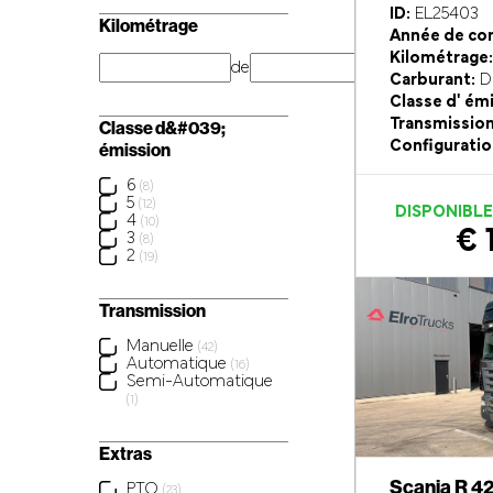
ID:
EL25403
Kilométrage
Année de con
Kilométrage:
de
km
Carburant:
Di
Classe d' ém
Transmission
Classe d&#039;
Configuratio
émission
6
(8)
5
(12)
DISPONIBL
4
(10)
€ 
3
(8)
2
(19)
Transmission
Manuelle
(42)
Automatique
(16)
Semi-Automatique
(1)
Extras
Scania R 4
PTO
(23)