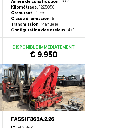
Année de construction:
2014
Kilométrage:
1225056
Carburant:
Diesel
Classe d' émission:
6
Transmission:
Manuelle
Configuration des essieux:
4x2
DISPONIBLE IMMÉDIATEMENT
€ 9.950
FASSI F365A.2.26
ID:
EL25168