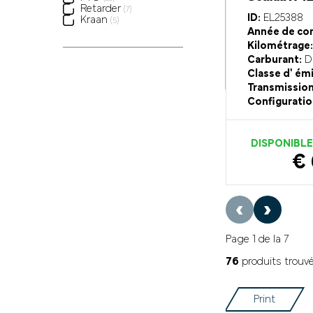
Retarder
(7)
ID:
EL25388
Kraan
(5)
Année de con
Kilométrage:
Carburant:
Di
Classe d' ém
Transmission
Configuratio
DISPONIBL
€ 
‹
›
Page 1 de la 7
76
produits trouv
Print