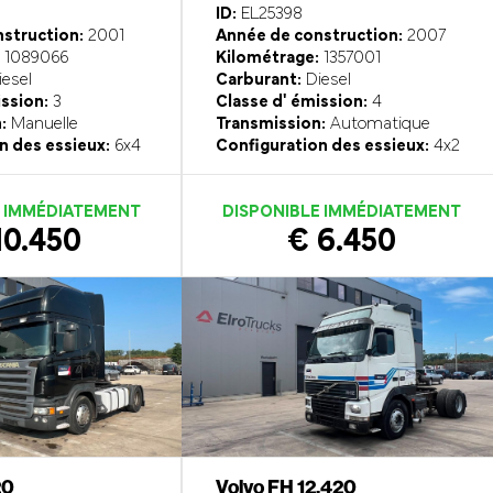
ID:
EL25398
struction:
2001
Année de construction:
2007
1089066
Kilométrage:
1357001
esel
Carburant:
Diesel
ission:
3
Classe d' émission:
4
:
Manuelle
Transmission:
Automatique
n des essieux:
6x4
Configuration des essieux:
4x2
E IMMÉDIATEMENT
DISPONIBLE IMMÉDIATEMENT
10.450
€ 6.450
20
Volvo FH 12.420