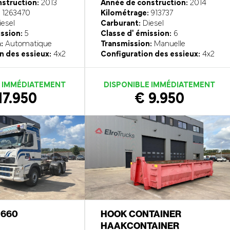
struction:
2013
Année de construction:
2014
1263470
Kilométrage:
913737
esel
Carburant:
Diesel
ission:
5
Classe d' émission:
6
:
Automatique
Transmission:
Manuelle
n des essieux:
4x2
Configuration des essieux:
4x2
E IMMÉDIATEMENT
DISPONIBLE IMMÉDIATEMENT
17.950
€ 9.950
6 660
HOOK CONTAINER
HAAKCONTAINER