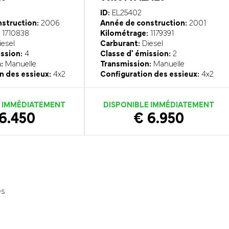
ID:
EL25402
struction:
2006
Année de construction:
2001
1710838
Kilométrage:
1179391
esel
Carburant:
Diesel
ission:
4
Classe d' émission:
2
:
Manuelle
Transmission:
Manuelle
n des essieux:
4x2
Configuration des essieux:
4x2
E IMMÉDIATEMENT
DISPONIBLE IMMÉDIATEMENT
6.450
€ 6.950
és