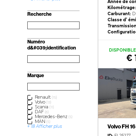
Année de con
Kilométrage:
Recherche
Carburant:
Di
Classe d' ém
Transmission
Configuratio
Numéro
d&#039;identification
DISPONIBL
€ 
Marque
Renault
(15)
Volvo
(13)
Scania
(11)
DAF
(6)
Mercedes-Benz
(5)
MAN
(5)
Volvo FH 1
+ 18 Afficher plus
ID:
EL25277