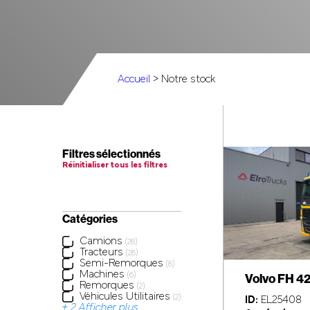
Accueil
> Notre stock
Filtres sélectionnés
Réinitialiser tous les filtres
Catégories
Camions
(28)
Tracteurs
(28)
Semi-Remorques
(8)
Machines
Volvo FH 4
(6)
Remorques
(2)
Véhicules Utilitaires
(2)
ID:
EL25408
+ 2 Afficher plus