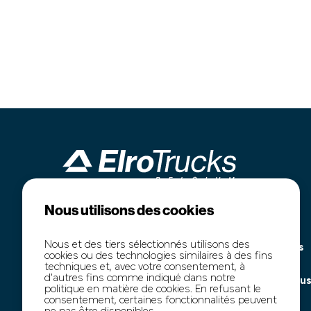
Nous utilisons des cookies
Industrieterrein Kanaal Noord 1636
Accueil
B-3960 Bree
Notre stock
Nous et des tiers sélectionnés utilisons des
+32 (0)89 77 74 60
Marchés publics
cookies ou des technologies similaires à des fins
+32 (0)474 54 47 91
Transport
techniques et, avec votre consentement, à
d'autres fins comme indiqué dans notre
info@elro-trucks.be
À propos de nou
politique en matière de cookies. En refusant le
Contact
consentement, certaines fonctionnalités peuvent