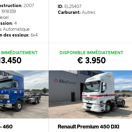
struction:
2007
ID:
EL25407
1918359
Carburant:
Autres
esel
ission:
4
:
Automatique
n des essieux:
6x4
E IMMÉDIATEMENT
DISPONIBLE IMMÉDIATEMENT
13.450
€ 3.950
 - 460
Renault Premium 450 DXI