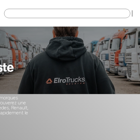
×
ste
remorques
trouverez une
des, Renault,
 rapidement le