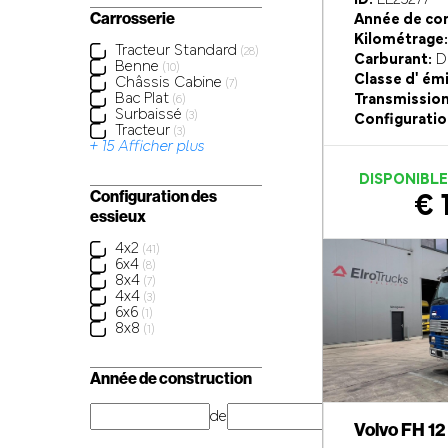
Carrosserie
Année de con
Kilométrage:
Tracteur Standard
(28)
Carburant:
Di
Benne
(10)
Classe d' ém
Châssis Cabine
(7)
Bac Plat
Transmission
(6)
Surbaissé
(3)
Configuratio
Tracteur
(3)
+ 15 Afficher plus
DISPONIBL
Configuration des
€ 
essieux
4x2
(41)
6x4
(8)
8x4
(7)
4x4
(3)
6x6
(1)
8x8
(1)
Année de construction
de
année
Volvo FH 12