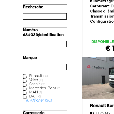
Kilométrage:
Carburant:
Di
Recherche
Classe d' ém
Transmission
Configuratio
Numéro
d&#039;identification
DISPONIBL
€ 
Marque
Renault
(16)
Volvo
(13)
Scania
(12)
Mercedes-Benz
(7)
MAN
(7)
DAF
(6)
+ 16 Afficher plus
Renault Ke
Carrosserie
ID:
EL25395