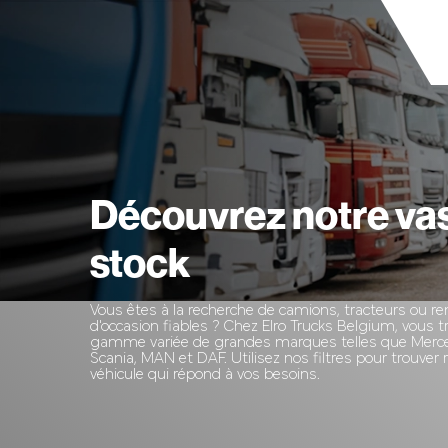
Découvrez notre va
stock
Vous êtes à la recherche de camions, tracteurs ou 
d'occasion fiables ? Chez Elro Trucks Belgium, vous 
gamme variée de grandes marques telles que Merce
Scania, MAN et DAF. Utilisez nos filtres pour trouver
véhicule qui répond à vos besoins.