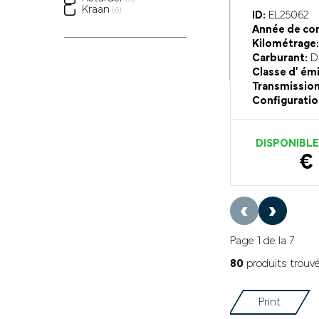
Kraan
(6)
ID:
EL25062
Année de con
Kilométrage:
Carburant:
Di
Classe d' ém
Transmission
Configuratio
DISPONIBL
€ 
‹
›
Page 1 de la 7
80
produits trouv
Print