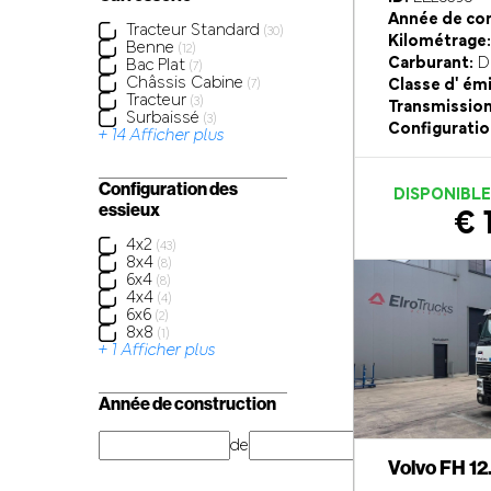
Année de con
Tracteur Standard
(30)
Kilométrage:
Benne
(12)
Carburant:
Di
Bac Plat
(7)
Châssis Cabine
Classe d' ém
(7)
Tracteur
(3)
Transmission
Surbaissé
(3)
Configuratio
+ 14 Afficher plus
Configuration des
DISPONIBL
essieux
€ 
4x2
(43)
8x4
(8)
6x4
(8)
4x4
(4)
6x6
(2)
8x8
(1)
+ 1 Afficher plus
Année de construction
de
année
Volvo FH 12