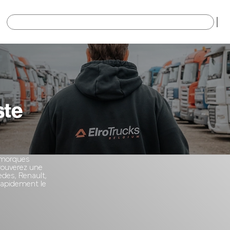
×
ste
remorques
trouverez une
des, Renault,
 rapidement le