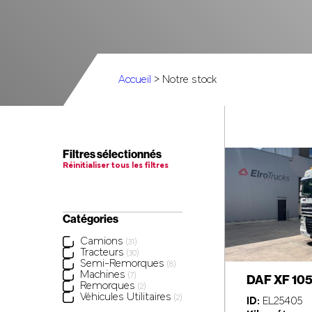
Accueil
> Notre stock
Filtres sélectionnés
Réinitialiser tous les filtres
Catégories
Camions
(31)
Tracteurs
(30)
Semi-Remorques
(8)
Machines
(7)
DAF XF 10
Remorques
(2)
Véhicules Utilitaires
(2)
ID:
EL25405