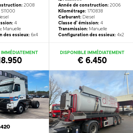
struction:
2008
Année de construction:
2006
511000
Kilométrage:
1710838
esel
Carburant:
Diesel
ission:
4
Classe d' émission:
4
:
Manuelle
Transmission:
Manuelle
n des essieux:
6x4
Configuration des essieux:
4x2
E IMMÉDIATEMENT
DISPONIBLE IMMÉDIATEMENT
18.950
€ 6.450
.420