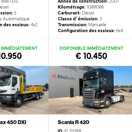
8987333
Année de construction:
2001
esel
Kilométrage:
1089066
ission:
5
Carburant:
Diesel
:
Automatique
Classe d' émission:
3
n des essieux:
4x2
Transmission:
Manuelle
Configuration des essieux:
6x4
E IMMÉDIATEMENT
DISPONIBLE IMMÉDIATEMENT
10.950
€ 10.450
rax 450 DXI
Scania R 420
ID:
EL25388