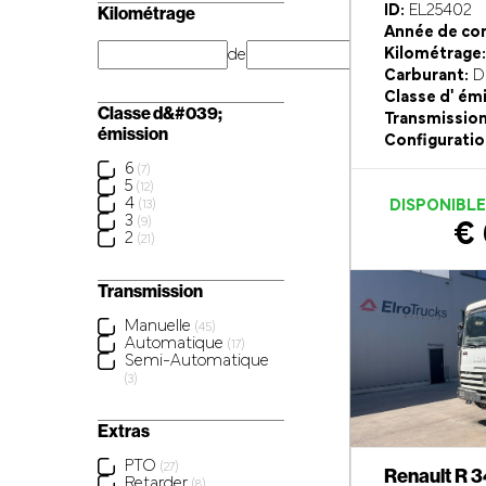
ID:
EL25402
Kilométrage
Année de con
Kilométrage:
de
km
Carburant:
Di
Classe d' ém
Classe d&#039;
Transmission
émission
Configuratio
6
(7)
5
(12)
4
DISPONIBL
(13)
3
(9)
€ 
2
(21)
Transmission
Manuelle
(45)
Automatique
(17)
Semi-Automatique
(3)
Extras
PTO
(27)
Renault R 
Retarder
(8)