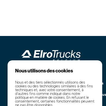
Nous utilisons des cookies
Industrieterrein Kanaal Noord 1636
Accueil
B-3960 Bree
Notre stock
Nous et des tiers sélectionnés utilisons des
+32 (0)89 77 74 60
Marchés publics
cookies ou des technologies similaires à des fins
+32 (0)474 54 47 91
Transport
techniques et, avec votre consentement, à
d'autres fins comme indiqué dans notre
info@elro-trucks.be
À propos de nou
politique en matière de cookies. En refusant le
Contact
consentement, certaines fonctionnalités peuvent
ne pas être disponibles.