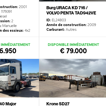
struction:
2001
Burg URACA KD 716 /
1179391
VOLVO PENTA TAD942VE
esel
ID:
EL24803
ission:
2
Année de construction:
2009
:
Manuelle
Carburant:
Autres
n des essieux:
4x2
E IMMÉDIATEMENT
DISPONIBLE IMMÉDIATEMENT
6.950
€ 79.000
340 Major
Krone SD27