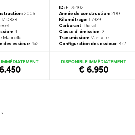
ID:
EL25402
struction:
2006
Année de construction:
2001
1710838
Kilométrage:
1179391
esel
Carburant:
Diesel
ission:
4
Classe d' émission:
2
:
Manuelle
Transmission:
Manuelle
n des essieux:
4x2
Configuration des essieux:
4x2
E IMMÉDIATEMENT
DISPONIBLE IMMÉDIATEMENT
6.450
€ 6.950
és