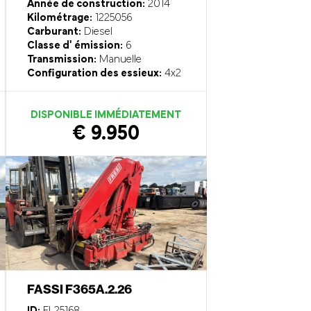
Année de construction:
2014
Kilométrage:
1225056
Carburant:
Diesel
Classe d' émission:
6
Transmission:
Manuelle
Configuration des essieux:
4x2
DISPONIBLE IMMÉDIATEMENT
€ 9.950
FASSI F365A.2.26
ID:
EL25168