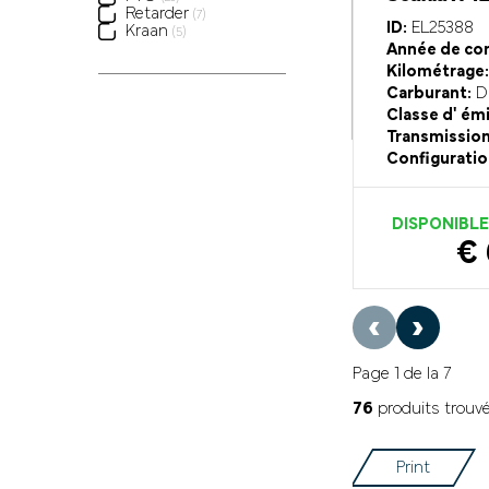
Retarder
(7)
ID:
EL25388
Kraan
(5)
Année de con
Kilométrage:
Carburant:
Di
Classe d' ém
Transmission
Configuratio
DISPONIBL
€ 
‹
›
Page 1 de la 7
76
produits trouv
Print