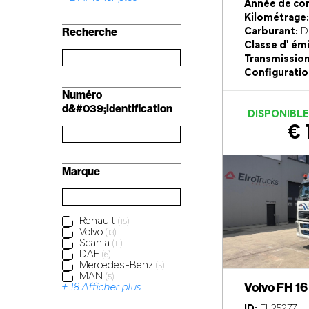
Année de con
Kilométrage:
Recherche
Carburant:
Di
Classe d' ém
Transmission
Configuratio
Numéro
d&#039;identification
DISPONIBL
€ 
Marque
Renault
(15)
Volvo
(13)
Scania
(11)
DAF
(6)
Mercedes-Benz
(5)
MAN
(5)
Volvo FH 1
+ 18 Afficher plus
ID:
EL25277