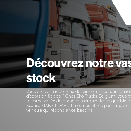
Découvrez notre va
stock
Vous êtes à la recherche de camions, tracteurs ou 
d'occasion fiables ? Chez Elro Trucks Belgium, vous 
gamme variée de grandes marques telles que Merce
Scania, MAN et DAF. Utilisez nos filtres pour trouver
véhicule qui répond à vos besoins.