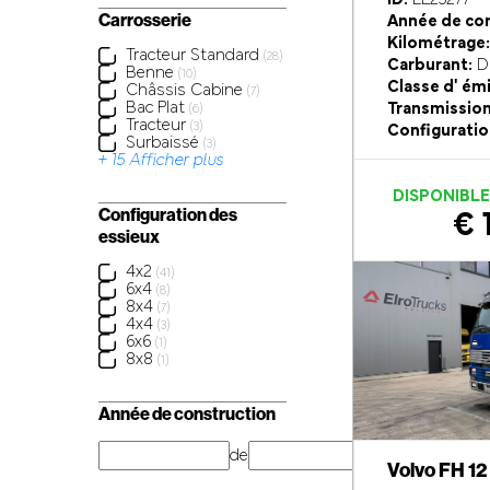
Carrosserie
Année de con
Kilométrage:
Tracteur Standard
(28)
Carburant:
Di
Benne
(10)
Classe d' ém
Châssis Cabine
(7)
Bac Plat
Transmission
(6)
Tracteur
(3)
Configuratio
Surbaissé
(3)
+ 15 Afficher plus
DISPONIBL
Configuration des
€ 
essieux
4x2
(41)
6x4
(8)
8x4
(7)
4x4
(3)
6x6
(1)
8x8
(1)
Année de construction
de
année
Volvo FH 12