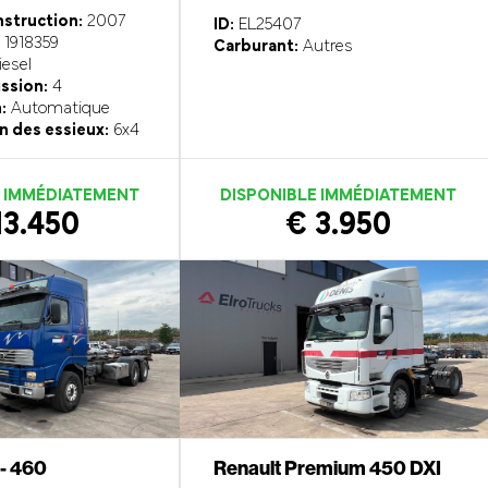
struction:
2007
ID:
EL25407
1918359
Carburant:
Autres
esel
ission:
4
:
Automatique
n des essieux:
6x4
E IMMÉDIATEMENT
DISPONIBLE IMMÉDIATEMENT
13.450
€ 3.950
 - 460
Renault Premium 450 DXI