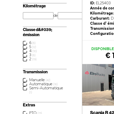
ID:
EL25403
Kilométrage
Année de con
Kilométrage:
de
km
Carburant:
Di
Classe d' ém
Transmission
Classe d&#039;
Configuratio
émission
6
(8)
5
(12)
DISPONIBL
4
(10)
€ 
3
(8)
2
(19)
Transmission
Manuelle
(42)
Automatique
(16)
Semi-Automatique
(1)
Extras
Scania R 4
PTO
(23)