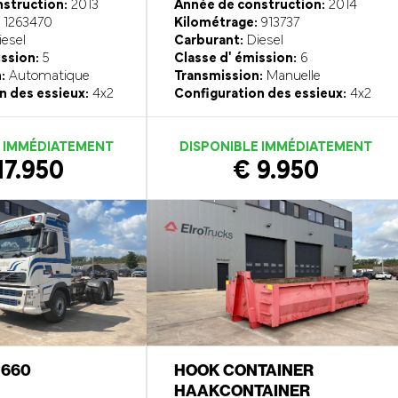
struction:
2013
Année de construction:
2014
1263470
Kilométrage:
913737
esel
Carburant:
Diesel
ission:
5
Classe d' émission:
6
:
Automatique
Transmission:
Manuelle
n des essieux:
4x2
Configuration des essieux:
4x2
E IMMÉDIATEMENT
DISPONIBLE IMMÉDIATEMENT
17.950
€ 9.950
6 660
HOOK CONTAINER
HAAKCONTAINER