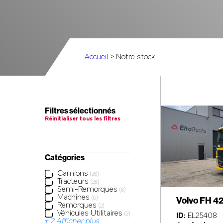
Accueil
> Notre stock
Filtres sélectionnés
Réinitialiser tous les filtres
Catégories
Camions
(28)
Tracteurs
(28)
Semi-Remorques
(8)
Machines
Volvo FH 4
(6)
Remorques
(2)
Véhicules Utilitaires
(2)
ID:
EL25408
+ 2 Afficher plus