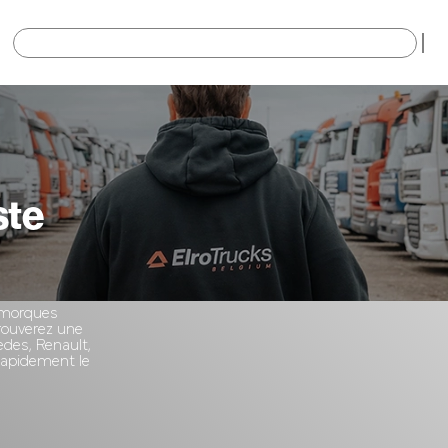
×
ste
remorques
trouverez une
des, Renault,
 rapidement le