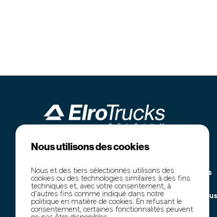
Nous utilisons des cookies
Industrieterrein Kanaal Noord 1636
Accueil
B-3960 Bree
Notre stock
Nous et des tiers sélectionnés utilisons des
+32 (0)89 77 74 60
Marchés publics
cookies ou des technologies similaires à des fins
+32 (0)474 54 47 91
Transport
techniques et, avec votre consentement, à
d'autres fins comme indiqué dans notre
info@elro-trucks.be
À propos de nou
politique en matière de cookies. En refusant le
Contact
consentement, certaines fonctionnalités peuvent