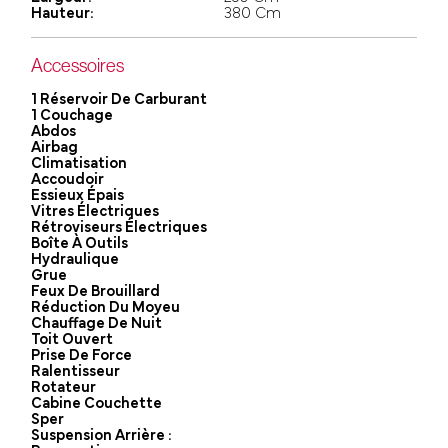
Hauteur:
380 Cm
Accessoires
1 Réservoir De Carburant
1 Couchage
Abdos
Airbag
Climatisation
Accoudoir
Essieux Épais
Vitres Électriques
Rétroviseurs Électriques
Boîte À Outils
Hydraulique
Grue
Feux De Brouillard
Réduction Du Moyeu
Chauffage De Nuit
Toit Ouvert
Prise De Force
Ralentisseur
Rotateur
Cabine Couchette
Sper
Suspension Arrière :