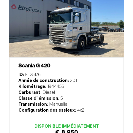
Scania G 420
ID:
EL25176
Année de construction:
2011
Kilométrage:
1944456
Carburant:
Diesel
Classe d' émission:
5
Transmission:
Manuelle
Configuration des essieux:
4x2
DISPONIBLE IMMÉDIATEMENT
€ 8.950