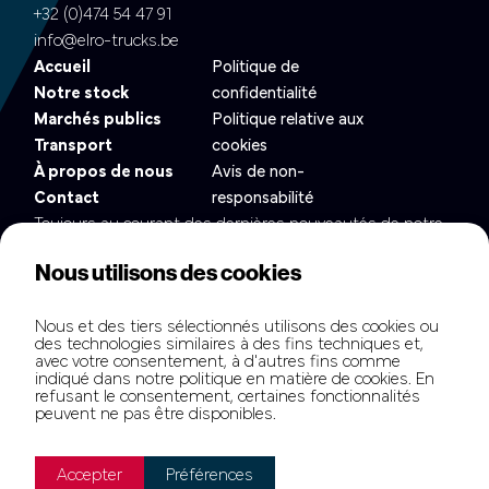
+32 (0)474 54 47 91
info@elro-trucks.be
Accueil
Politique de
Notre stock
confidentialité
Marchés publics
Politique relative aux
Transport
cookies
À propos de nous
Avis de non-
Contact
responsabilité
Toujours au courant des dernières nouveautés de notre
flotte ?
Nous utilisons des cookies
Nous et des tiers sélectionnés utilisons des cookies ou
des technologies similaires à des fins techniques et,
avec votre consentement, à d'autres fins comme
indiqué dans notre politique en matière de cookies. En
refusant le consentement, certaines fonctionnalités
peuvent ne pas être disponibles.
Copyright © elrotb.com all rights reserved.
Hamofa Brand Builders
fuels this website.
Accepter
Préférences