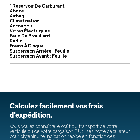
1 Réservoir De Carburant
Abdos
Airbag
Climatisation
Accoudoir
Vitres Électriques
Feux De Brouillard
Radio
Freins À Disque
Suspension Arrière : Feuille
Suspension Avant : Feuille
Calculez facilement vos frais
d'expédition.
Vous voulez connaître le coût du transport de votre
véhicule ou de votre cargaison ? Utilisez notre calculateur
pour obtenir une indication rapide en fonction des