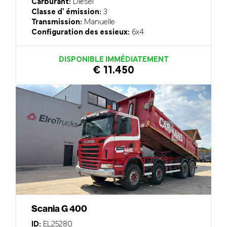
Carburant:
Diesel
Classe d' émission:
3
Transmission:
Manuelle
Configuration des essieux:
6x4
DISPONIBLE IMMÉDIATEMENT
€ 11.450
Scania G 400
ID:
EL25280